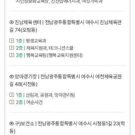
시민정보화교육장, 신산업에너지과, 여성가족과
④ 진남체육센터 | 전남광주통합특별시 여수시 진남체육관
길 74(오림동)
1층 |
평생교육과
2층 |
체육지원과, 테크니션스쿨
3층 |
행복교육팀(행복교육지원센터)
⑤ 망마경기장 | 전남광주통합특별시 여수시 여천체육공원
길 48(시전동)
1층 |
산림과, 공원과, 망마관리팀
2층 |
여순사건
⑥ 구)보건소 | 전남광주통합특별시 여수시 시청동1길 23(학
동)