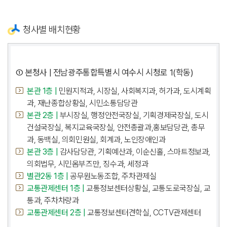
청사별 배치현황
① 본청사 | 전남광주통합특별시 여수시 시청로 1(학동)
본관 1층 |
민원지적과, 시장실, 사회복지과, 허가과, 도시계획
과, 재난종합상황실, 시민소통담당관
본관 2층 |
부시장실, 행정안전국장실, 기획경제국장실, 도시
건설국장실, 복지교육국장실, 안전총괄과,홍보담당관, 총무
과, 동백실, 의회민원실, 회계과, 노인장애인과
본관 3층 |
감사담당관, 기획예산과, 이순신홀, 스마트정보과,
의회법무, 시민옴부즈만, 징수과, 세정과
별관2동 1층 |
공무원노동조합, 주차관제실
교통관제센터 1층 |
교통정보센터상황실, 교통도로국장실, 교
통과, 주차차량과
교통관제센터 2층 |
교통정보센터견학실, CCTV관제센터