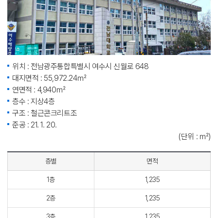
위치 : 전남광주통합특별시 여수시 신월로 648
대지면적 : 55,972.24㎡
연면적 : 4,940㎡
층수 : 지상4층
구조 : 철근콘크리트조
준공 : 21. 1. 20.
(단위 : ㎡)
층별
면적
1층
1,235
2층
1,235
3층
1,235