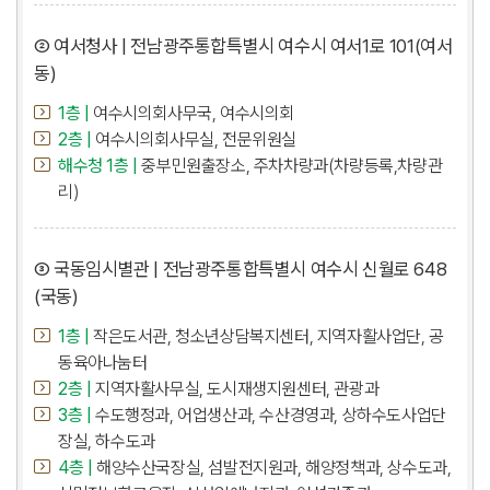
② 여서청사 | 전남광주통합특별시 여수시 여서1로 101(여서
동)
1층 |
여수시의회사무국, 여수시의회
2층 |
여수시의회사무실, 전문위원실
해수청 1층 |
중부민원출장소, 주차차량과(차량등록,차량관
리)
③ 국동임시별관 | 전남광주통합특별시 여수시 신월로 648
(국동)
1층 |
작은도서관, 청소년상담복지센터, 지역자활사업단, 공
동육아나눔터
2층 |
지역자활사무실, 도시재생지원센터, 관광과
3층 |
수도행정과, 어업생산과, 수산경영과, 상하수도사업단
장실, 하수도과
4층 |
해양수산국장실, 섬발전지원과, 해양정책과, 상수도과,