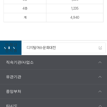
4층
1,235
계
4,940
이
정
다
디지털여수문화대전
전
지
음
직속기관/사업소
유관기관
중앙부처
타시도