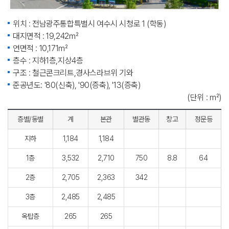
위치 : 전남광주통합특별시 여수시 시청로 1 (학동)
대지면적 : 19,242㎡
연면적 : 10,171㎡
층수 : 지하1층,지상4층
구조 : 철근콘크리트,경사스라브위 기와
준공년도: '80(신축), '90(증축), '13(증축)
(단위 : ㎡)
층별/동별
계
본관
별관동
창고
정문등
지하
1,184
1,184
1층
3,532
2,710
750
8.8
64
2층
2,705
2,363
342
3층
2,485
2,485
옥탑층
265
265