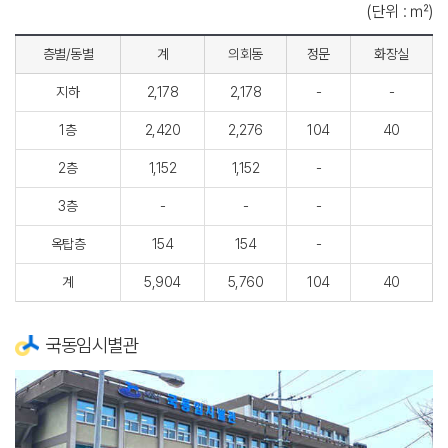
(단위 : ㎡)
층별/동별
계
의회동
정문
화장실
지하
2,178
2,178
-
-
1층
2,420
2,276
104
40
2층
1,152
1,152
-
3층
-
-
-
옥탑층
154
154
-
계
5,904
5,760
104
40
국동임시별관