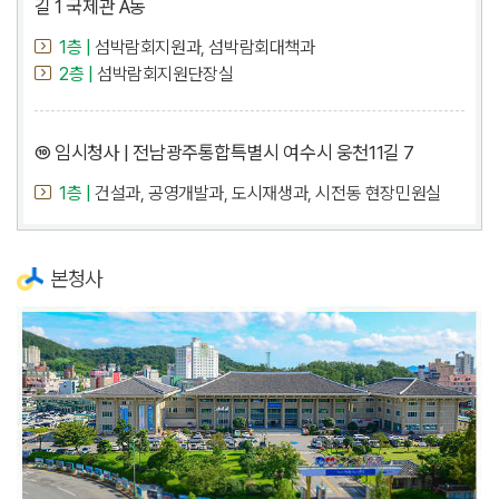
길 1 국제관 A동
1층 |
섬박람회지원과, 섬박람회대책과
2층 |
섬박람회지원단장실
⑩ 임시청사 | 전남광주통합특별시 여수시 웅천11길 7
1층 |
건설과, 공영개발과, 도시재생과, 시전동 현장민원실
본청사