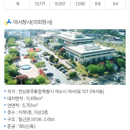
계
10,171
9,007
1,092
8.8
64
여서청사(의회청사)
위치 : 전남광주통합특별시 여수시 여서1로 101 (여서동)
대지면적 : 11,418㎡
연면적 : 5,751㎡
층수 : 지하1층, 지상2층
구조 : 철근콘크리트 스라브
준공 : '95(신축)