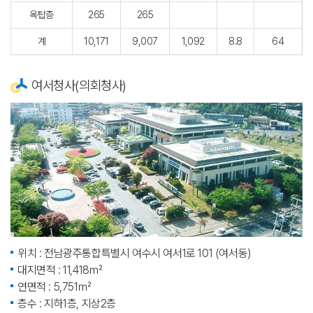
옥탑층
265
265
계
10,171
9,007
1,092
8.8
64
여서청사(의회청사)
위치 : 전남광주통합특별시 여수시 여서1로 101 (여서동)
대지면적 : 11,418㎡
연면적 : 5,751㎡
층수 : 지하1층, 지상2층