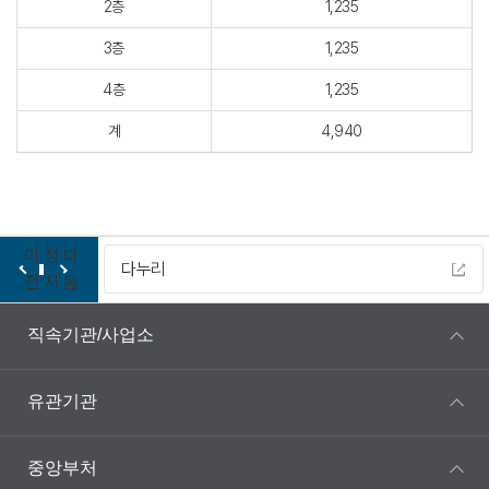
2층
1,235
3층
1,235
4층
1,235
계
4,940
이
정
다
다누리
전
지
음
직속기관/사업소
유관기관
중앙부처