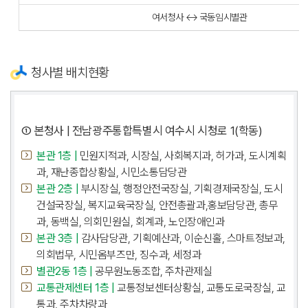
여서청사 ↔ 국동임시별관
청사별 배치현황
① 본청사 | 전남광주통합특별시 여수시 시청로 1(학동)
본관 1층 |
민원지적과, 시장실, 사회복지과, 허가과, 도시계획
과, 재난종합상황실, 시민소통담당관
본관 2층 |
부시장실, 행정안전국장실, 기획경제국장실, 도시
건설국장실, 복지교육국장실, 안전총괄과,홍보담당관, 총무
과, 동백실, 의회민원실, 회계과, 노인장애인과
본관 3층 |
감사담당관, 기획예산과, 이순신홀, 스마트정보과,
의회법무, 시민옴부즈만, 징수과, 세정과
별관2동 1층 |
공무원노동조합, 주차관제실
교통관제센터 1층 |
교통정보센터상황실, 교통도로국장실, 교
통과, 주차차량과