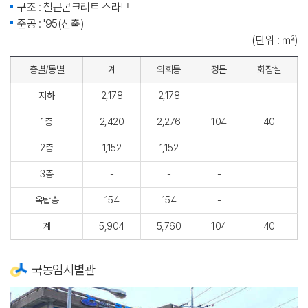
구조 : 철근콘크리트 스라브
준공 : '95(신축)
(단위 : ㎡)
층별/동별
계
의회동
정문
화장실
지하
2,178
2,178
-
-
1층
2,420
2,276
104
40
2층
1,152
1,152
-
3층
-
-
-
옥탑층
154
154
-
계
5,904
5,760
104
40
국동임시별관