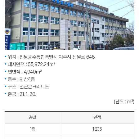
위치 : 전남광주통합특별시 여수시 신월로 648
대지면적 : 55,972.24㎡
연면적 : 4,940㎡
층수 : 지상4층
구조 : 철근콘크리트조
준공 : 21. 1. 20.
(단위 : ㎡)
층별
면적
1층
1,235