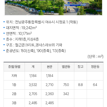
위치 : 전남광주통합특별시 여수시 시청로 1 (학동)
대지면적 : 19,242㎡
연면적 : 10,171㎡
층수 : 지하1층,지상4층
구조 : 철근콘크리트,경사스라브위 기와
준공년도: '80(신축), '90(증축), '13(증축)
(단위 : ㎡)
층별/동별
계
본관
별관동
창고
정문등
지하
1,184
1,184
1층
3,532
2,710
750
8.8
64
2층
2,705
2,363
342
3층
2,485
2,485