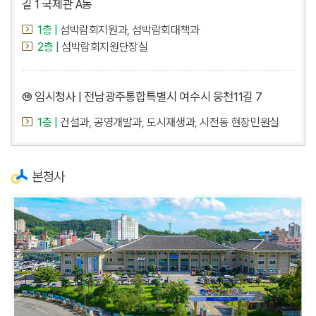
길 1 국제관 A동
1층 |
섬박람회지원과, 섬박람회대책과
2층 |
섬박람회지원단장실
⑩ 임시청사 | 전남광주통합특별시 여수시 웅천11길 7
1층 |
건설과, 공영개발과, 도시재생과, 시전동 현장민원실
본청사