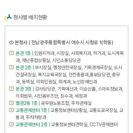
청사별 배치현황
① 본청사 | 전남광주통합특별시 여수시 시청로 1(학동)
본관 1층 |
민원지적과, 시장실, 사회복지과, 허가과, 도시계획
과, 재난종합상황실, 시민소통담당관
본관 2층 |
부시장실, 행정안전국장실, 기획경제국장실, 도시
건설국장실, 복지교육국장실, 안전총괄과,홍보담당관, 총무
과, 동백실, 의회민원실, 회계과, 노인장애인과
본관 3층 |
감사담당관, 기획예산과, 이순신홀, 스마트정보과,
의회법무, 시민옴부즈만, 징수과, 세정과
별관2동 1층 |
공무원노동조합, 주차관제실
교통관제센터 1층 |
교통정보센터상황실, 교통도로국장실, 교
통과, 주차차량과
교통관제센터 2층 |
교통정보센터견학실, CCTV관제센터