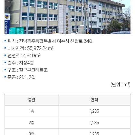
위치 : 전남광주통합특별시 여수시 신월로 648
대지면적 : 55,972.24㎡
연면적 : 4,940㎡
층수 : 지상4층
구조 : 철근콘크리트조
준공 : 21. 1. 20.
(단위 : ㎡)
층별
면적
1층
1,235
2층
1,235
3층
1,235