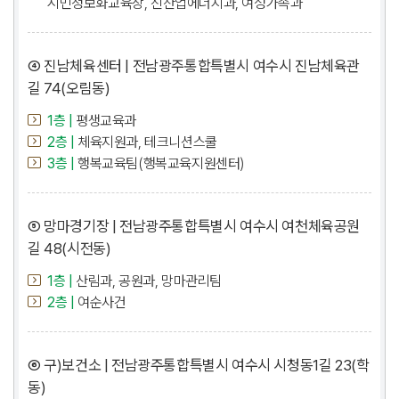
시민정보화교육장, 신산업에너지과, 여성가족과
④ 진남체육센터 | 전남광주통합특별시 여수시 진남체육관
길 74(오림동)
1층 |
평생교육과
2층 |
체육지원과, 테크니션스쿨
3층 |
행복교육팀(행복교육지원센터)
⑤ 망마경기장 | 전남광주통합특별시 여수시 여천체육공원
길 48(시전동)
1층 |
산림과, 공원과, 망마관리팀
2층 |
여순사건
⑥ 구)보건소 | 전남광주통합특별시 여수시 시청동1길 23(학
동)