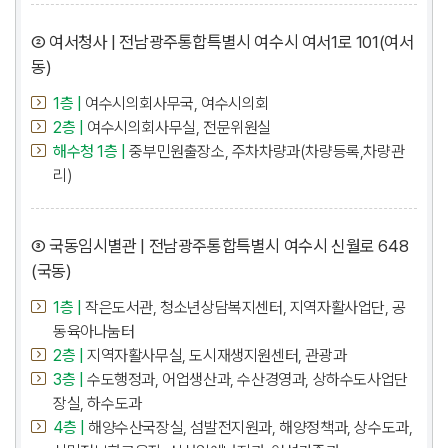
② 여서청사 | 전남광주통합특별시 여수시 여서1로 101(여서
동)
1층 |
여수시의회사무국, 여수시의회
2층 |
여수시의회사무실, 전문위원실
해수청 1층 |
중부민원출장소, 주차차량과(차량등록,차량관
리)
③ 국동임시별관 | 전남광주통합특별시 여수시 신월로 648
(국동)
1층 |
작은도서관, 청소년상담복지센터, 지역자활사업단, 공
동육아나눔터
2층 |
지역자활사무실, 도시재생지원센터, 관광과
3층 |
수도행정과, 어업생산과, 수산경영과, 상하수도사업단
장실, 하수도과
4층 |
해양수산국장실, 섬발전지원과, 해양정책과, 상수도과,