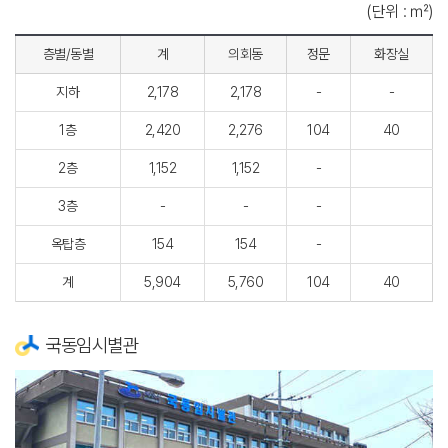
(단위 : ㎡)
층별/동별
계
의회동
정문
화장실
지하
2,178
2,178
-
-
1층
2,420
2,276
104
40
2층
1,152
1,152
-
3층
-
-
-
옥탑층
154
154
-
계
5,904
5,760
104
40
국동임시별관