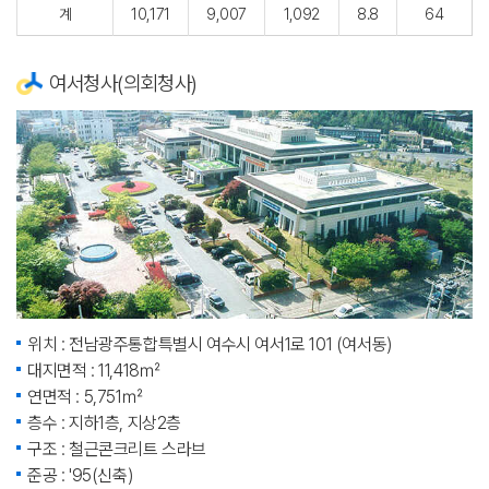
계
10,171
9,007
1,092
8.8
64
여서청사(의회청사)
위치 : 전남광주통합특별시 여수시 여서1로 101 (여서동)
대지면적 : 11,418㎡
연면적 : 5,751㎡
층수 : 지하1층, 지상2층
구조 : 철근콘크리트 스라브
준공 : '95(신축)