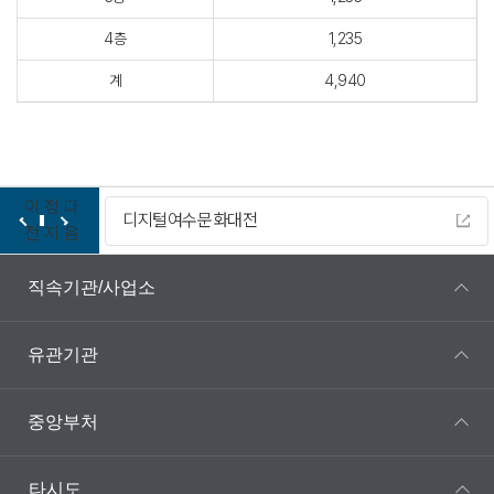
4층
1,235
계
4,940
이
정
다
디지털여수문화대전
전
지
음
직속기관/사업소
유관기관
중앙부처
타시도