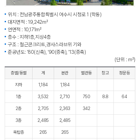
위치 : 전남광주통합특별시 여수시 시청로 1 (학동)
대지면적 : 19,242㎡
연면적 : 10,171㎡
층수 : 지하1층,지상4층
구조 : 철근콘크리트,경사스라브위 기와
준공년도: '80(신축), '90(증축), '13(증축)
(단위 : ㎡)
층별/동별
계
본관
별관동
창고
정문등
지하
1,184
1,184
1층
3,532
2,710
750
8.8
64
2층
2,705
2,363
342
3층
2,485
2,485
옥탑층
265
265