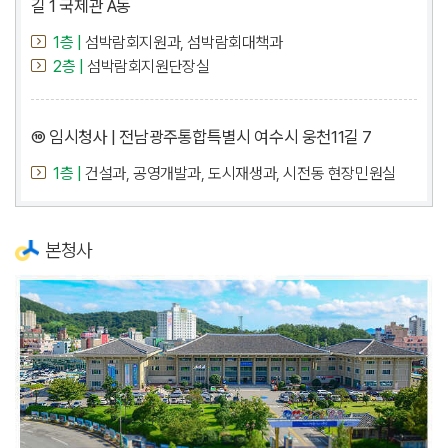
길 1 국제관 A동
1층 |
섬박람회지원과, 섬박람회대책과
2층 |
섬박람회지원단장실
⑩ 임시청사 | 전남광주통합특별시 여수시 웅천11길 7
1층 |
건설과, 공영개발과, 도시재생과, 시전동 현장민원실
본청사