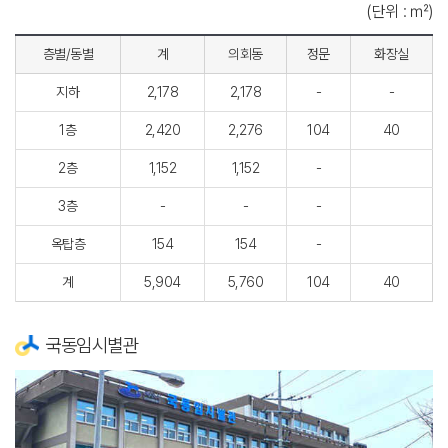
(단위 : ㎡)
층별/동별
계
의회동
정문
화장실
지하
2,178
2,178
-
-
1층
2,420
2,276
104
40
2층
1,152
1,152
-
3층
-
-
-
옥탑층
154
154
-
계
5,904
5,760
104
40
국동임시별관