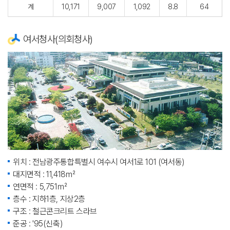
계
10,171
9,007
1,092
8.8
64
여서청사(의회청사)
위치 : 전남광주통합특별시 여수시 여서1로 101 (여서동)
대지면적 : 11,418㎡
연면적 : 5,751㎡
층수 : 지하1층, 지상2층
구조 : 철근콘크리트 스라브
준공 : '95(신축)