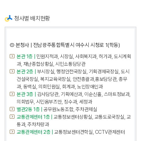
청사별 배치현황
① 본청사 | 전남광주통합특별시 여수시 시청로 1(학동)
본관 1층 |
민원지적과, 시장실, 사회복지과, 허가과, 도시계획
과, 재난종합상황실, 시민소통담당관
본관 2층 |
부시장실, 행정안전국장실, 기획경제국장실, 도시
건설국장실, 복지교육국장실, 안전총괄과,홍보담당관, 총무
과, 동백실, 의회민원실, 회계과, 노인장애인과
본관 3층 |
감사담당관, 기획예산과, 이순신홀, 스마트정보과,
의회법무, 시민옴부즈만, 징수과, 세정과
별관2동 1층 |
공무원노동조합, 주차관제실
교통관제센터 1층 |
교통정보센터상황실, 교통도로국장실, 교
통과, 주차차량과
교통관제센터 2층 |
교통정보센터견학실, CCTV관제센터