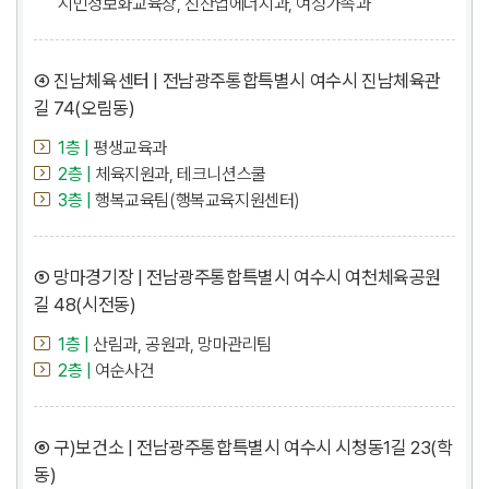
시민정보화교육장, 신산업에너지과, 여성가족과
④ 진남체육센터 | 전남광주통합특별시 여수시 진남체육관
길 74(오림동)
1층 |
평생교육과
2층 |
체육지원과, 테크니션스쿨
3층 |
행복교육팀(행복교육지원센터)
⑤ 망마경기장 | 전남광주통합특별시 여수시 여천체육공원
길 48(시전동)
1층 |
산림과, 공원과, 망마관리팀
2층 |
여순사건
⑥ 구)보건소 | 전남광주통합특별시 여수시 시청동1길 23(학
동)