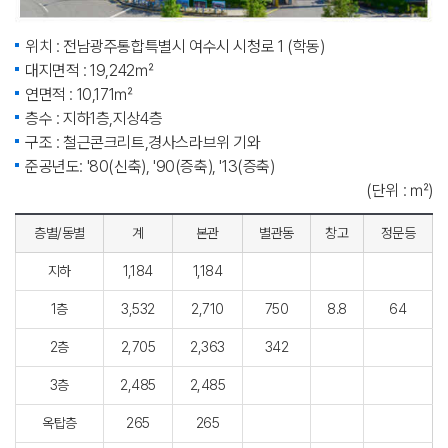
위치 : 전남광주통합특별시 여수시 시청로 1 (학동)
대지면적 : 19,242㎡
연면적 : 10,171㎡
층수 : 지하1층,지상4층
구조 : 철근콘크리트,경사스라브위 기와
준공년도: '80(신축), '90(증축), '13(증축)
(단위 : ㎡)
층별/동별
계
본관
별관동
창고
정문등
지하
1,184
1,184
1층
3,532
2,710
750
8.8
64
2층
2,705
2,363
342
3층
2,485
2,485
옥탑층
265
265