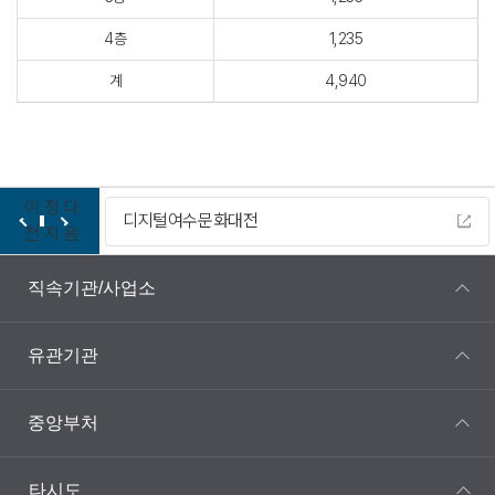
4층
1,235
계
4,940
이
정
다
디지털여수문화대전
전
지
음
직속기관/사업소
유관기관
중앙부처
타시도