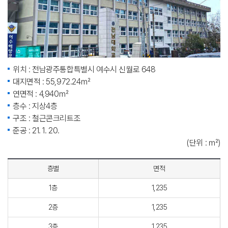
위치 : 전남광주통합특별시 여수시 신월로 648
대지면적 : 55,972.24㎡
연면적 : 4,940㎡
층수 : 지상4층
구조 : 철근콘크리트조
준공 : 21. 1. 20.
(단위 : ㎡)
층별
면적
1층
1,235
2층
1,235
3층
1,235