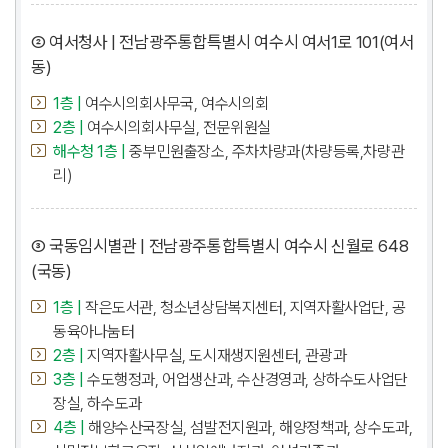
② 여서청사 | 전남광주통합특별시 여수시 여서1로 101(여서
동)
1층 |
여수시의회사무국, 여수시의회
2층 |
여수시의회사무실, 전문위원실
해수청 1층 |
중부민원출장소, 주차차량과(차량등록,차량관
리)
③ 국동임시별관 | 전남광주통합특별시 여수시 신월로 648
(국동)
1층 |
작은도서관, 청소년상담복지센터, 지역자활사업단, 공
동육아나눔터
2층 |
지역자활사무실, 도시재생지원센터, 관광과
3층 |
수도행정과, 어업생산과, 수산경영과, 상하수도사업단
장실, 하수도과
4층 |
해양수산국장실, 섬발전지원과, 해양정책과, 상수도과,