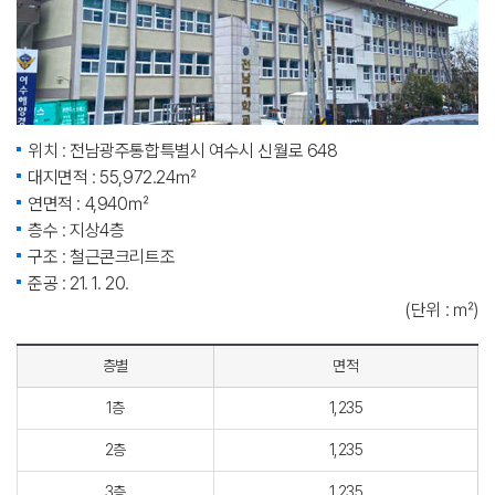
위치 : 전남광주통합특별시 여수시 신월로 648
대지면적 : 55,972.24㎡
연면적 : 4,940㎡
층수 : 지상4층
구조 : 철근콘크리트조
준공 : 21. 1. 20.
(단위 : ㎡)
층별
면적
1층
1,235
2층
1,235
3층
1,235