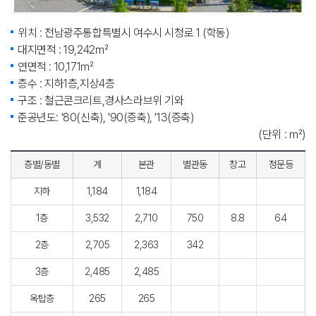
위치 : 전남광주통합특별시 여수시 시청로 1 (학동)
대지면적 : 19,242㎡
연면적 : 10,171㎡
층수 : 지하1층,지상4층
구조 : 철근콘크리트,경사스라브위 기와
준공년도: '80(신축), '90(증축), '13(증축)
(단위 : ㎡)
층별/동별
계
본관
별관동
창고
정문등
지하
1,184
1,184
1층
3,532
2,710
750
8.8
64
2층
2,705
2,363
342
3층
2,485
2,485
옥탑층
265
265