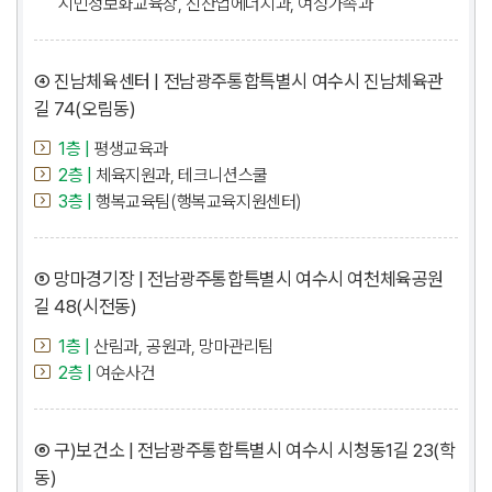
시민정보화교육장, 신산업에너지과, 여성가족과
④ 진남체육센터 | 전남광주통합특별시 여수시 진남체육관
길 74(오림동)
1층 |
평생교육과
2층 |
체육지원과, 테크니션스쿨
3층 |
행복교육팀(행복교육지원센터)
⑤ 망마경기장 | 전남광주통합특별시 여수시 여천체육공원
길 48(시전동)
1층 |
산림과, 공원과, 망마관리팀
2층 |
여순사건
⑥ 구)보건소 | 전남광주통합특별시 여수시 시청동1길 23(학
동)