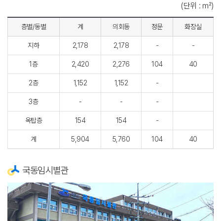
(단위 : ㎡)
층별/동별
계
의회동
정문
화장실
지하
2,178
2,178
-
-
1층
2,420
2,276
104
40
2층
1,152
1,152
-
3층
-
-
-
옥탑층
154
154
-
계
5,904
5,760
104
40
국동임시별관