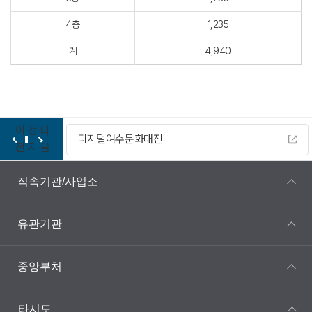
4층
1,235
계
4,940
이
정
다
디지털여수문화대전
전
지
음
직속기관/사업소
유관기관
중앙부처
타시도