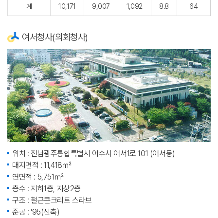
계
10,171
9,007
1,092
8.8
64
여서청사(의회청사)
위치 : 전남광주통합특별시 여수시 여서1로 101 (여서동)
대지면적 : 11,418㎡
연면적 : 5,751㎡
층수 : 지하1층, 지상2층
구조 : 철근콘크리트 스라브
준공 : '95(신축)