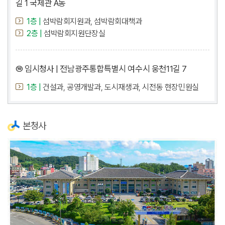
길 1 국제관 A동
1층 |
섬박람회지원과, 섬박람회대책과
2층 |
섬박람회지원단장실
⑩ 임시청사 | 전남광주통합특별시 여수시 웅천11길 7
1층 |
건설과, 공영개발과, 도시재생과, 시전동 현장민원실
본청사