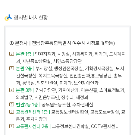
청사별 배치현황
① 본청사 | 전남광주통합특별시 여수시 시청로 1(학동)
본관 1층 |
민원지적과, 시장실, 사회복지과, 허가과, 도시계획
과, 재난종합상황실, 시민소통담당관
본관 2층 |
부시장실, 행정안전국장실, 기획경제국장실, 도시
건설국장실, 복지교육국장실, 안전총괄과,홍보담당관, 총무
과, 동백실, 의회민원실, 회계과, 노인장애인과
본관 3층 |
감사담당관, 기획예산과, 이순신홀, 스마트정보과,
의회법무, 시민옴부즈만, 징수과, 세정과
별관2동 1층 |
공무원노동조합, 주차관제실
교통관제센터 1층 |
교통정보센터상황실, 교통도로국장실, 교
통과, 주차차량과
교통관제센터 2층 |
교통정보센터견학실, CCTV관제센터