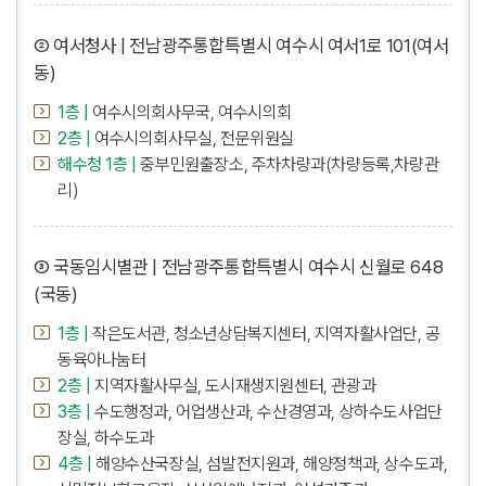
② 여서청사 | 전남광주통합특별시 여수시 여서1로 101(여서
동)
1층 |
여수시의회사무국, 여수시의회
2층 |
여수시의회사무실, 전문위원실
해수청 1층 |
중부민원출장소, 주차차량과(차량등록,차량관
리)
③ 국동임시별관 | 전남광주통합특별시 여수시 신월로 648
(국동)
1층 |
작은도서관, 청소년상담복지센터, 지역자활사업단, 공
동육아나눔터
2층 |
지역자활사무실, 도시재생지원센터, 관광과
3층 |
수도행정과, 어업생산과, 수산경영과, 상하수도사업단
장실, 하수도과
4층 |
해양수산국장실, 섬발전지원과, 해양정책과, 상수도과,