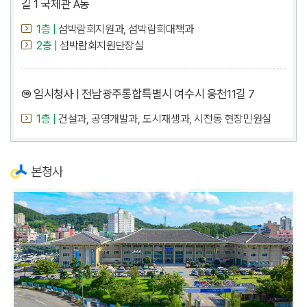
길 1 국제관 A동
1층 |
섬박람회지원과, 섬박람회대책과
2층 |
섬박람회지원단장실
⑩ 임시청사 | 전남광주통합특별시 여수시 웅천11길 7
1층 |
건설과, 공영개발과, 도시재생과, 시전동 현장민원실
본청사