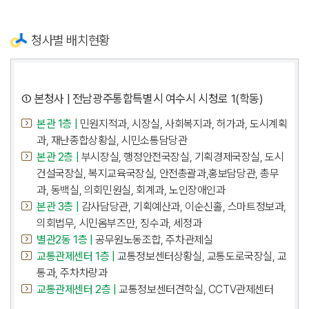
청사별 배치현황
① 본청사 | 전남광주통합특별시 여수시 시청로 1(학동)
본관 1층 |
민원지적과, 시장실, 사회복지과, 허가과, 도시계획
과, 재난종합상황실, 시민소통담당관
본관 2층 |
부시장실, 행정안전국장실, 기획경제국장실, 도시
건설국장실, 복지교육국장실, 안전총괄과,홍보담당관, 총무
과, 동백실, 의회민원실, 회계과, 노인장애인과
본관 3층 |
감사담당관, 기획예산과, 이순신홀, 스마트정보과,
의회법무, 시민옴부즈만, 징수과, 세정과
별관2동 1층 |
공무원노동조합, 주차관제실
교통관제센터 1층 |
교통정보센터상황실, 교통도로국장실, 교
통과, 주차차량과
교통관제센터 2층 |
교통정보센터견학실, CCTV관제센터