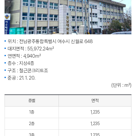
위치 : 전남광주통합특별시 여수시 신월로 648
대지면적 : 55,972.24㎡
연면적 : 4,940㎡
층수 : 지상4층
구조 : 철근콘크리트조
준공 : 21. 1. 20.
(단위 : ㎡)
층별
면적
1층
1,235
2층
1,235
3층
1,235