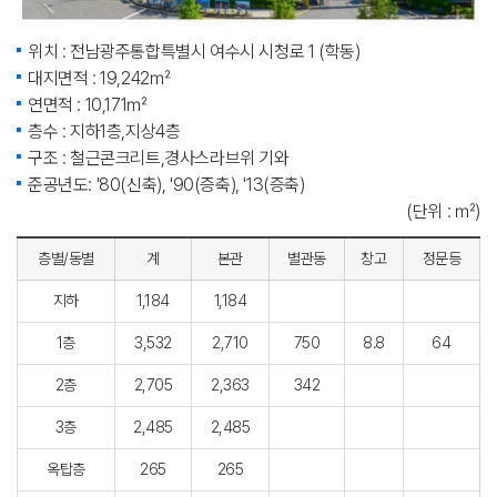
위치 : 전남광주통합특별시 여수시 시청로 1 (학동)
대지면적 : 19,242㎡
연면적 : 10,171㎡
층수 : 지하1층,지상4층
구조 : 철근콘크리트,경사스라브위 기와
준공년도: '80(신축), '90(증축), '13(증축)
(단위 : ㎡)
층별/동별
계
본관
별관동
창고
정문등
지하
1,184
1,184
1층
3,532
2,710
750
8.8
64
2층
2,705
2,363
342
3층
2,485
2,485
옥탑층
265
265