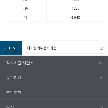
4층
1,235
계
4,940
이
정
다
디지털여수문화대전
전
지
음
직속기관/사업소
유관기관
중앙부처
타시도