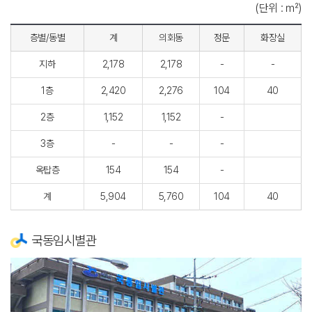
(단위 : ㎡)
층별/동별
계
의회동
정문
화장실
지하
2,178
2,178
-
-
1층
2,420
2,276
104
40
2층
1,152
1,152
-
3층
-
-
-
옥탑층
154
154
-
계
5,904
5,760
104
40
국동임시별관