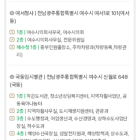
② 여서청사 | 전남광주통합특별시 여수시 여서1로 101(여서
동)
1층 |
여수시의회사무국, 여수시의회
2층 |
여수시의회사무실, 전문위원실
해수청 1층 |
중부민원출장소, 주차차량과(차량등록,차량관
리)
③ 국동임시별관 | 전남광주통합특별시 여수시 신월로 648
(국동)
1층 |
작은도서관, 청소년상담복지센터, 지역자활사업단, 공
동육아나눔터
2층 |
지역자활사무실, 도시재생지원센터, 관광과
3층 |
수도행정과, 어업생산과, 수산경영과, 상하수도사업단
장실, 하수도과
4층 |
해양수산국장실, 섬발전지원과, 해양정책과, 상수도과,