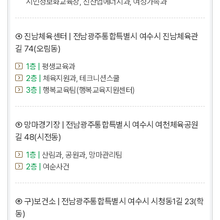
시민정보화교육장, 신산업에너지과, 여성가족과
④ 진남체육센터 | 전남광주통합특별시 여수시 진남체육관
길 74(오림동)
1층 |
평생교육과
2층 |
체육지원과, 테크니션스쿨
3층 |
행복교육팀(행복교육지원센터)
⑤ 망마경기장 | 전남광주통합특별시 여수시 여천체육공원
길 48(시전동)
1층 |
산림과, 공원과, 망마관리팀
2층 |
여순사건
⑥ 구)보건소 | 전남광주통합특별시 여수시 시청동1길 23(학
동)