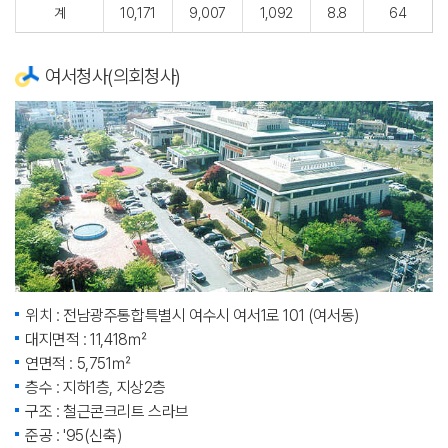
계
10,171
9,007
1,092
8.8
64
여서청사(의회청사)
위치 : 전남광주통합특별시 여수시 여서1로 101 (여서동)
대지면적 : 11,418㎡
연면적 : 5,751㎡
층수 : 지하1층, 지상2층
구조 : 철근콘크리트 스라브
준공 : '95(신축)