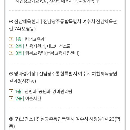
시민정보화교육장, 신산업에너지과, 여성가족과
④ 진남체육센터 | 전남광주통합특별시 여수시 진남체육관
길 74(오림동)
1층 |
평생교육과
2층 |
체육지원과, 테크니션스쿨
3층 |
행복교육팀(행복교육지원센터)
⑤ 망마경기장 | 전남광주통합특별시 여수시 여천체육공원
길 48(시전동)
1층 |
산림과, 공원과, 망마관리팀
2층 |
여순사건
⑥ 구)보건소 | 전남광주통합특별시 여수시 시청동1길 23(학
동)