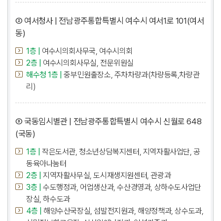
② 여서청사 | 전남광주통합특별시 여수시 여서1로 101(여서
동)
1층 |
여수시의회사무국, 여수시의회
2층 |
여수시의회사무실, 전문위원실
해수청 1층 |
중부민원출장소, 주차차량과(차량등록,차량관
리)
③ 국동임시별관 | 전남광주통합특별시 여수시 신월로 648
(국동)
1층 |
작은도서관, 청소년상담복지센터, 지역자활사업단, 공
동육아나눔터
2층 |
지역자활사무실, 도시재생지원센터, 관광과
3층 |
수도행정과, 어업생산과, 수산경영과, 상하수도사업단
장실, 하수도과
4층 |
해양수산국장실, 섬발전지원과, 해양정책과, 상수도과,