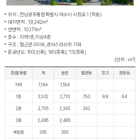
위치 : 전남광주통합특별시 여수시 시청로 1 (학동)
대지면적 : 19,242㎡
연면적 : 10,171㎡
층수 : 지하1층,지상4층
구조 : 철근콘크리트,경사스라브위 기와
준공년도: '80(신축), '90(증축), '13(증축)
(단위 : ㎡)
층별/동별
계
본관
별관동
창고
정문등
지하
1,184
1,184
1층
3,532
2,710
750
8.8
64
2층
2,705
2,363
342
3층
2,485
2,485
옥탑층
265
265