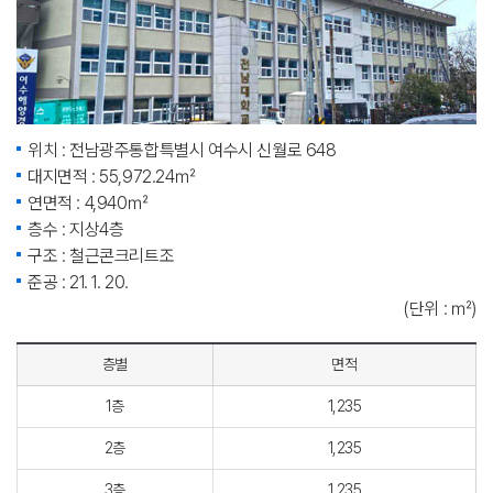
위치 : 전남광주통합특별시 여수시 신월로 648
대지면적 : 55,972.24㎡
연면적 : 4,940㎡
층수 : 지상4층
구조 : 철근콘크리트조
준공 : 21. 1. 20.
(단위 : ㎡)
층별
면적
1층
1,235
2층
1,235
3층
1,235