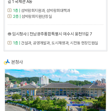
길 1 국제관 A동
1층 |
섬박람회지원과, 섬박람회대책과
2층 |
섬박람회지원단장실
⑩ 임시청사 | 전남광주통합특별시 여수시 웅천11길 7
1층 |
건설과, 공영개발과, 도시재생과, 시전동 현장민원실
본청사