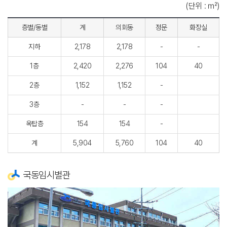
(단위 : ㎡)
층별/동별
계
의회동
정문
화장실
지하
2,178
2,178
-
-
1층
2,420
2,276
104
40
2층
1,152
1,152
-
3층
-
-
-
옥탑층
154
154
-
계
5,904
5,760
104
40
국동임시별관