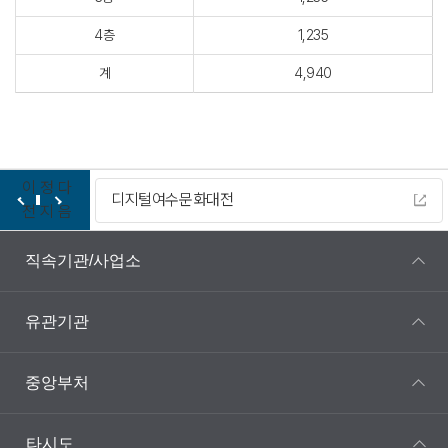
4층
1,235
계
4,940
이
정
다
디지털여수문화대전
전
지
음
직속기관/사업소
유관기관
중앙부처
타시도