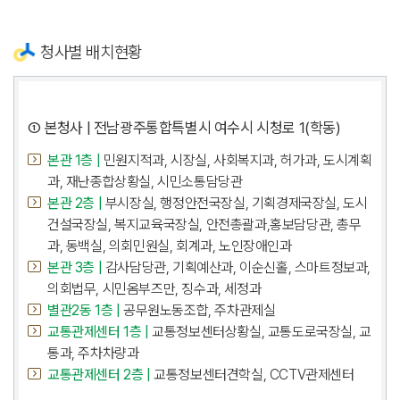
청사별 배치현황
① 본청사 | 전남광주통합특별시 여수시 시청로 1(학동)
본관 1층 |
민원지적과, 시장실, 사회복지과, 허가과, 도시계획
과, 재난종합상황실, 시민소통담당관
본관 2층 |
부시장실, 행정안전국장실, 기획경제국장실, 도시
건설국장실, 복지교육국장실, 안전총괄과,홍보담당관, 총무
과, 동백실, 의회민원실, 회계과, 노인장애인과
본관 3층 |
감사담당관, 기획예산과, 이순신홀, 스마트정보과,
의회법무, 시민옴부즈만, 징수과, 세정과
별관2동 1층 |
공무원노동조합, 주차관제실
교통관제센터 1층 |
교통정보센터상황실, 교통도로국장실, 교
통과, 주차차량과
교통관제센터 2층 |
교통정보센터견학실, CCTV관제센터