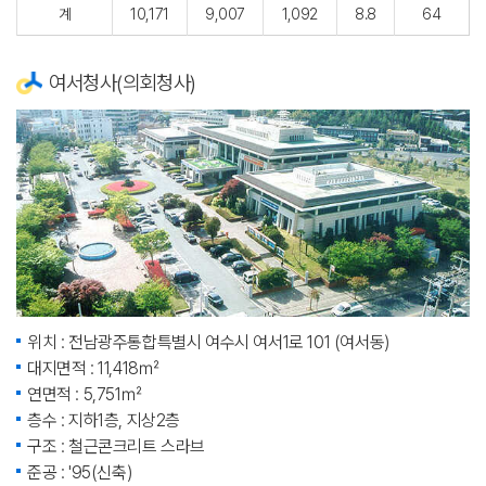
계
10,171
9,007
1,092
8.8
64
여서청사(의회청사)
위치 : 전남광주통합특별시 여수시 여서1로 101 (여서동)
대지면적 : 11,418㎡
연면적 : 5,751㎡
층수 : 지하1층, 지상2층
구조 : 철근콘크리트 스라브
준공 : '95(신축)