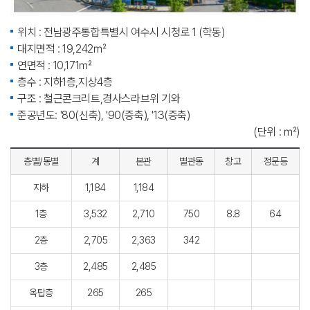
위치 : 전남광주통합특별시 여수시 시청로 1 (학동)
대지면적 : 19,242㎡
연면적 : 10,171㎡
층수 : 지하1층,지상4층
구조 : 철근콘크리트,경사스라브위 기와
준공년도: '80(신축), '90(증축), '13(증축)
(단위 : ㎡)
층별/동별
계
본관
별관동
창고
정문등
지하
1,184
1,184
1층
3,532
2,710
750
8.8
64
2층
2,705
2,363
342
3층
2,485
2,485
옥탑층
265
265