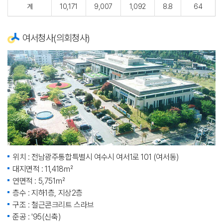
계
10,171
9,007
1,092
8.8
64
여서청사(의회청사)
위치 : 전남광주통합특별시 여수시 여서1로 101 (여서동)
대지면적 : 11,418㎡
연면적 : 5,751㎡
층수 : 지하1층, 지상2층
구조 : 철근콘크리트 스라브
준공 : '95(신축)