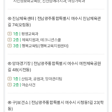
시민정보화교육장, 신산업에너지과, 여성가족과
④ 진남체육센터 | 전남광주통합특별시 여수시 진남체육관
길 74(오림동)
1층 |
평생교육과
2층 |
체육지원과, 테크니션스쿨
3층 |
행복교육팀(행복교육지원센터)
⑤ 망마경기장 | 전남광주통합특별시 여수시 여천체육공원
길 48(시전동)
1층 |
산림과, 공원과, 망마관리팀
2층 |
여순사건
⑥ 구)보건소 | 전남광주통합특별시 여수시 시청동1길 23(학
동)