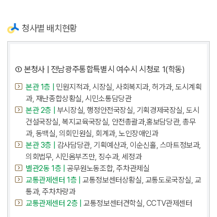
청사별 배치현황
① 본청사 | 전남광주통합특별시 여수시 시청로 1(학동)
본관 1층 |
민원지적과, 시장실, 사회복지과, 허가과, 도시계획
과, 재난종합상황실, 시민소통담당관
본관 2층 |
부시장실, 행정안전국장실, 기획경제국장실, 도시
건설국장실, 복지교육국장실, 안전총괄과,홍보담당관, 총무
과, 동백실, 의회민원실, 회계과, 노인장애인과
본관 3층 |
감사담당관, 기획예산과, 이순신홀, 스마트정보과,
의회법무, 시민옴부즈만, 징수과, 세정과
별관2동 1층 |
공무원노동조합, 주차관제실
교통관제센터 1층 |
교통정보센터상황실, 교통도로국장실, 교
통과, 주차차량과
교통관제센터 2층 |
교통정보센터견학실, CCTV관제센터