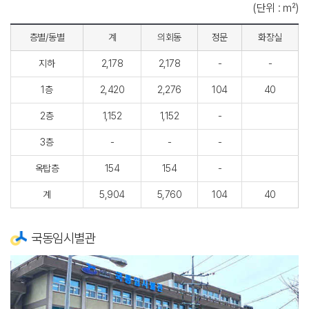
(단위 : ㎡)
층별/동별
계
의회동
정문
화장실
지하
2,178
2,178
-
-
1층
2,420
2,276
104
40
2층
1,152
1,152
-
3층
-
-
-
옥탑층
154
154
-
계
5,904
5,760
104
40
국동임시별관