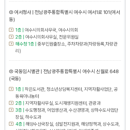
② 여서청사 | 전남광주통합특별시 여수시 여서1로 101(여서
동)
1층 |
여수시의회사무국, 여수시의회
2층 |
여수시의회사무실, 전문위원실
해수청 1층 |
중부민원출장소, 주차차량과(차량등록,차량관
리)
③ 국동임시별관 | 전남광주통합특별시 여수시 신월로 648
(국동)
1층 |
작은도서관, 청소년상담복지센터, 지역자활사업단, 공
동육아나눔터
2층 |
지역자활사무실, 도시재생지원센터, 관광과
3층 |
수도행정과, 어업생산과, 수산경영과, 상하수도사업단
장실, 하수도과
4층 |
해양수산국장실, 섬발전지원과, 해양정책과, 상수도과,