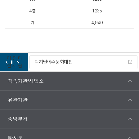
4층
1,235
계
4,940
이
정
다
디지털여수문화대전
전
지
음
직속기관/사업소
유관기관
중앙부처
타시도