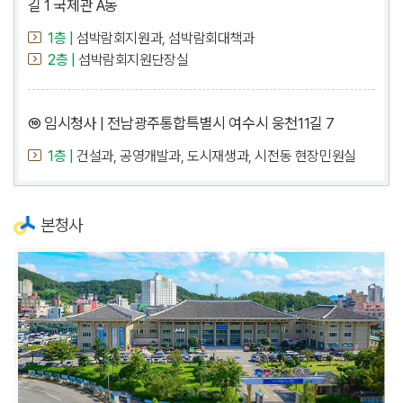
길 1 국제관 A동
1층 |
섬박람회지원과, 섬박람회대책과
2층 |
섬박람회지원단장실
⑩ 임시청사 | 전남광주통합특별시 여수시 웅천11길 7
1층 |
건설과, 공영개발과, 도시재생과, 시전동 현장민원실
본청사