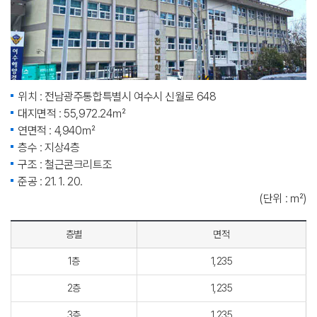
위치 : 전남광주통합특별시 여수시 신월로 648
대지면적 : 55,972.24㎡
연면적 : 4,940㎡
층수 : 지상4층
구조 : 철근콘크리트조
준공 : 21. 1. 20.
(단위 : ㎡)
층별
면적
1층
1,235
2층
1,235
3층
1,235