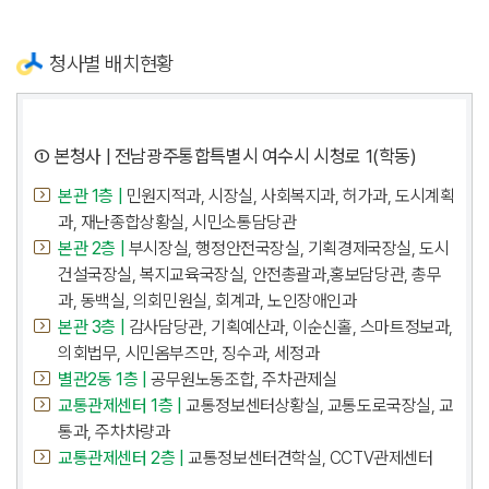
청사별 배치현황
① 본청사 | 전남광주통합특별시 여수시 시청로 1(학동)
본관 1층 |
민원지적과, 시장실, 사회복지과, 허가과, 도시계획
과, 재난종합상황실, 시민소통담당관
본관 2층 |
부시장실, 행정안전국장실, 기획경제국장실, 도시
건설국장실, 복지교육국장실, 안전총괄과,홍보담당관, 총무
과, 동백실, 의회민원실, 회계과, 노인장애인과
본관 3층 |
감사담당관, 기획예산과, 이순신홀, 스마트정보과,
의회법무, 시민옴부즈만, 징수과, 세정과
별관2동 1층 |
공무원노동조합, 주차관제실
교통관제센터 1층 |
교통정보센터상황실, 교통도로국장실, 교
통과, 주차차량과
교통관제센터 2층 |
교통정보센터견학실, CCTV관제센터