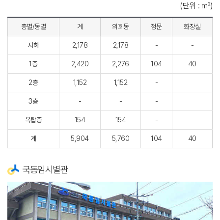
(단위 : ㎡)
층별/동별
계
의회동
정문
화장실
지하
2,178
2,178
-
-
1층
2,420
2,276
104
40
2층
1,152
1,152
-
3층
-
-
-
옥탑층
154
154
-
계
5,904
5,760
104
40
국동임시별관