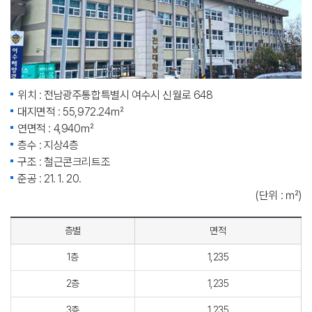
위치 : 전남광주통합특별시 여수시 신월로 648
대지면적 : 55,972.24㎡
연면적 : 4,940㎡
층수 : 지상4층
구조 : 철근콘크리트조
준공 : 21. 1. 20.
(단위 : ㎡)
층별
면적
1층
1,235
2층
1,235
3층
1,235