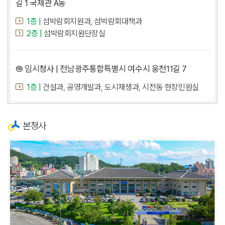
길 1 국제관 A동
1층 |
섬박람회지원과, 섬박람회대책과
2층 |
섬박람회지원단장실
⑩ 임시청사 | 전남광주통합특별시 여수시 웅천11길 7
1층 |
건설과, 공영개발과, 도시재생과, 시전동 현장민원실
본청사