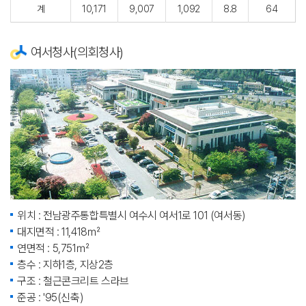
계
10,171
9,007
1,092
8.8
64
여서청사(의회청사)
위치 : 전남광주통합특별시 여수시 여서1로 101 (여서동)
대지면적 : 11,418㎡
연면적 : 5,751㎡
층수 : 지하1층, 지상2층
구조 : 철근콘크리트 스라브
준공 : '95(신축)