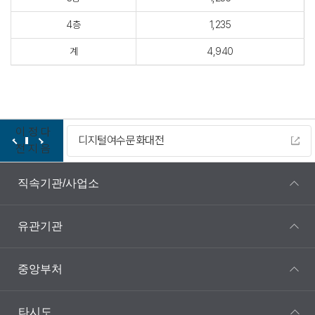
4층
1,235
계
4,940
이
정
다
디지털여수문화대전
전
지
음
직속기관/사업소
유관기관
중앙부처
타시도