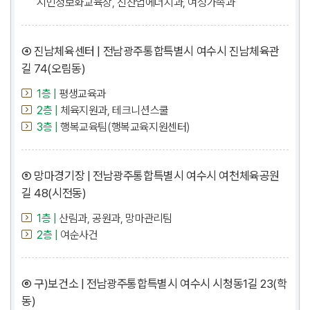
시민정보화교육장, 신산업에너지과, 여성가족과
④ 진남체육센터 | 전남광주통합특별시 여수시 진남체육관
길 74(오림동)
1층 |
평생교육과
2층 |
체육지원과, 테크니션스쿨
3층 |
행복교육팀(행복교육지원센터)
⑤ 망마경기장 | 전남광주통합특별시 여수시 여천체육공원
길 48(시전동)
1층 |
산림과, 공원과, 망마관리팀
2층 |
여순사건
⑥ 구)보건소 | 전남광주통합특별시 여수시 시청동1길 23(학
동)