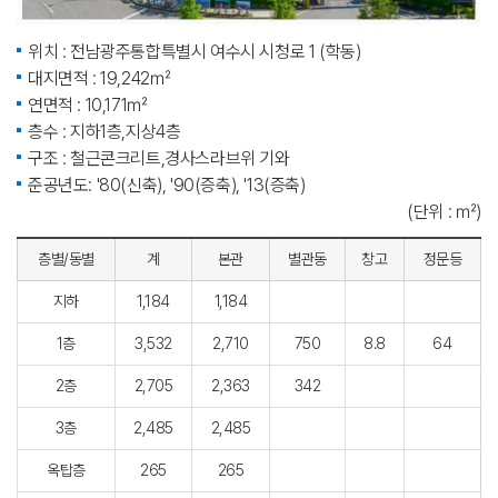
위치 : 전남광주통합특별시 여수시 시청로 1 (학동)
대지면적 : 19,242㎡
연면적 : 10,171㎡
층수 : 지하1층,지상4층
구조 : 철근콘크리트,경사스라브위 기와
준공년도: '80(신축), '90(증축), '13(증축)
(단위 : ㎡)
층별/동별
계
본관
별관동
창고
정문등
지하
1,184
1,184
1층
3,532
2,710
750
8.8
64
2층
2,705
2,363
342
3층
2,485
2,485
옥탑층
265
265