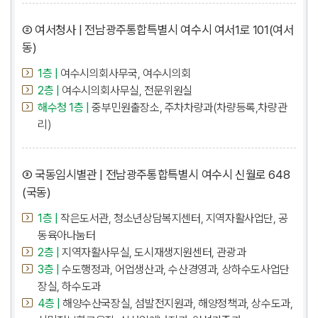
② 여서청사 | 전남광주통합특별시 여수시 여서1로 101(여서
동)
1층 |
여수시의회사무국, 여수시의회
2층 |
여수시의회사무실, 전문위원실
해수청 1층 |
중부민원출장소, 주차차량과(차량등록,차량관
리)
③ 국동임시별관 | 전남광주통합특별시 여수시 신월로 648
(국동)
1층 |
작은도서관, 청소년상담복지센터, 지역자활사업단, 공
동육아나눔터
2층 |
지역자활사무실, 도시재생지원센터, 관광과
3층 |
수도행정과, 어업생산과, 수산경영과, 상하수도사업단
장실, 하수도과
4층 |
해양수산국장실, 섬발전지원과, 해양정책과, 상수도과,