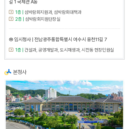
길 1 국제관 A동
1층 |
섬박람회지원과, 섬박람회대책과
2층 |
섬박람회지원단장실
⑩ 임시청사 | 전남광주통합특별시 여수시 웅천11길 7
1층 |
건설과, 공영개발과, 도시재생과, 시전동 현장민원실
본청사