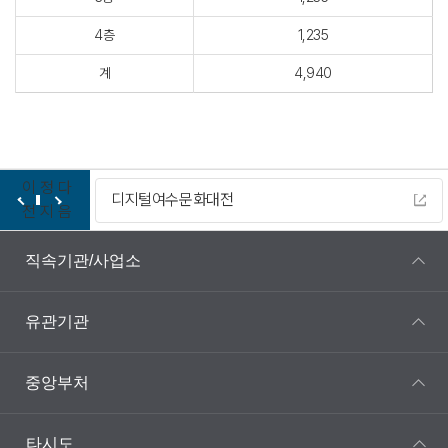
4층
1,235
계
4,940
이
정
다
디지털여수문화대전
전
지
음
직속기관/사업소
유관기관
중앙부처
타시도