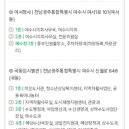
② 여서청사 | 전남광주통합특별시 여수시 여서1로 101(여서
동)
1층 |
여수시의회사무국, 여수시의회
2층 |
여수시의회사무실, 전문위원실
해수청 1층 |
중부민원출장소, 주차차량과(차량등록,차량관
리)
③ 국동임시별관 | 전남광주통합특별시 여수시 신월로 648
(국동)
1층 |
작은도서관, 청소년상담복지센터, 지역자활사업단, 공
동육아나눔터
2층 |
지역자활사무실, 도시재생지원센터, 관광과
3층 |
수도행정과, 어업생산과, 수산경영과, 상하수도사업단
장실, 하수도과
4층 |
해양수산국장실, 섬발전지원과, 해양정책과, 상수도과,