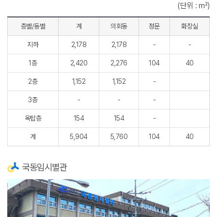
(단위 : ㎡)
층별/동별
계
의회동
정문
화장실
지하
2,178
2,178
-
-
1층
2,420
2,276
104
40
2층
1,152
1,152
-
3층
-
-
-
옥탑층
154
154
-
계
5,904
5,760
104
40
국동임시별관