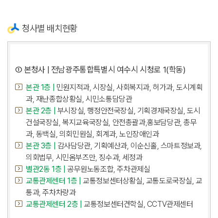
청사별 배치현황
① 본청사 | 전남광주통합특별시 여수시 시청로 1(학동)
본관 1층 |
민원지적과, 시장실, 사회복지과, 허가과, 도시계획
과, 재난종합상황실, 시민소통담당관
본관 2층 |
부시장실, 행정안전국장실, 기획경제국장실, 도시
건설국장실, 복지교육국장실, 안전총괄과,홍보담당관, 총무
과, 동백실, 의회민원실, 회계과, 노인장애인과
본관 3층 |
감사담당관, 기획예산과, 이순신홀, 스마트정보과,
의회법무, 시민옴부즈만, 징수과, 세정과
별관2동 1층 |
공무원노동조합, 주차관제실
교통관제센터 1층 |
교통정보센터상황실, 교통도로국장실, 교
통과, 주차차량과
교통관제센터 2층 |
교통정보센터견학실, CCTV관제센터