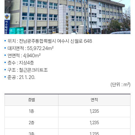
위치 : 전남광주통합특별시 여수시 신월로 648
대지면적 : 55,972.24㎡
연면적 : 4,940㎡
층수 : 지상4층
구조 : 철근콘크리트조
준공 : 21. 1. 20.
(단위 : ㎡)
층별
면적
1층
1,235
2층
1,235
3층
1,235