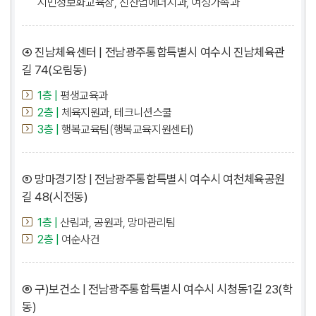
시민정보화교육장, 신산업에너지과, 여성가족과
④ 진남체육센터 | 전남광주통합특별시 여수시 진남체육관
길 74(오림동)
1층 |
평생교육과
2층 |
체육지원과, 테크니션스쿨
3층 |
행복교육팀(행복교육지원센터)
⑤ 망마경기장 | 전남광주통합특별시 여수시 여천체육공원
길 48(시전동)
1층 |
산림과, 공원과, 망마관리팀
2층 |
여순사건
⑥ 구)보건소 | 전남광주통합특별시 여수시 시청동1길 23(학
동)