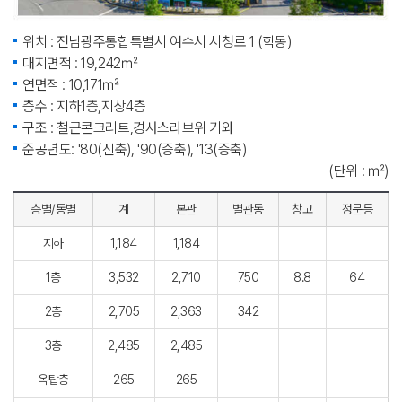
위치 : 전남광주통합특별시 여수시 시청로 1 (학동)
대지면적 : 19,242㎡
연면적 : 10,171㎡
층수 : 지하1층,지상4층
구조 : 철근콘크리트,경사스라브위 기와
준공년도: '80(신축), '90(증축), '13(증축)
(단위 : ㎡)
층별/동별
계
본관
별관동
창고
정문등
지하
1,184
1,184
1층
3,532
2,710
750
8.8
64
2층
2,705
2,363
342
3층
2,485
2,485
옥탑층
265
265