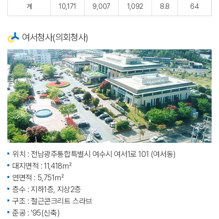
계
10,171
9,007
1,092
8.8
64
여서청사(의회청사)
위치 : 전남광주통합특별시 여수시 여서1로 101 (여서동)
대지면적 : 11,418㎡
연면적 : 5,751㎡
층수 : 지하1층, 지상2층
구조 : 철근콘크리트 스라브
준공 : '95(신축)