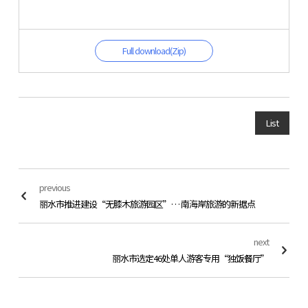
Full download(Zip)
List
previous
丽水市推进建设“无膝木旅游园区”… 南海岸旅游的新据点
next
丽水市选定46处单人游客专用“独饭餐厅”