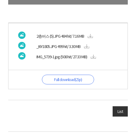
2층버스 (5).JPG
484 hit/ 7.16 MB
_I6Y1805.JPG
499 hit/ 3.30 MB
IMG_5739-1.jpg
(508 hit/ 27.33 MB)
Full download(Zip)
List