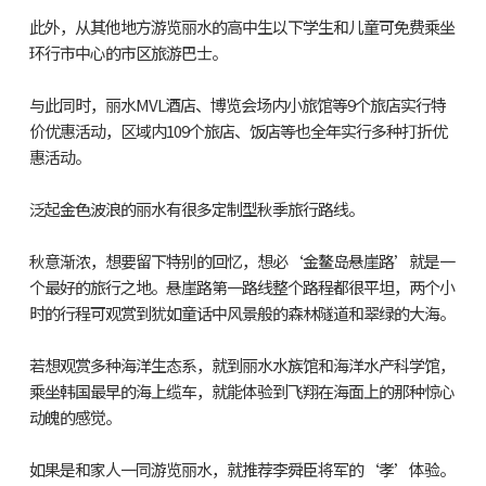
此外，从其他地方游览丽水的高中生以下学生和儿童可免费乘坐
环行市中心的市区旅游巴士。
与此同时，丽水MVL酒店、博览会场内小旅馆等9个旅店实行特
价优惠活动，区域内109个旅店、饭店等也全年实行多种打折优
惠活动。
泛起金色波浪的丽水有很多定制型秋季旅行路线。
秋意渐浓，想要留下特别的回忆，想必‘金鳌岛悬崖路’就是一
个最好的旅行之地。悬崖路第一路线整个路程都很平坦，两个小
时的行程可观赏到犹如童话中风景般的森林隧道和翠绿的大海。
若想观赏多种海洋生态系，就到丽水水族馆和海洋水产科学馆，
乘坐韩国最早的海上缆车，就能体验到飞翔在海面上的那种惊心
动魄的感觉。
如果是和家人一同游览丽水，就推荐李舜臣将军的‘孝’体验。