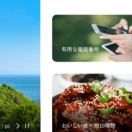
向日庵
有用な電話番号
おいしい食べ物10種類
2
/
10