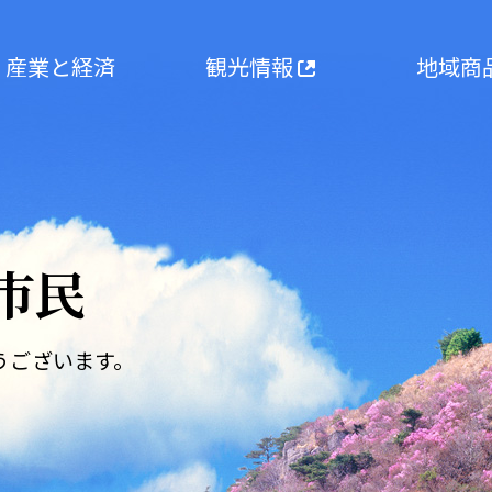
産業と経済
観光情報
地域商
市民
うございます。