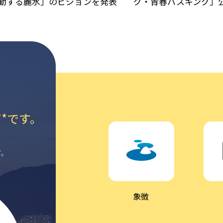
動する麗水」のビジョンを発表
グ・青春バスキング」
*です。
す。
象徴