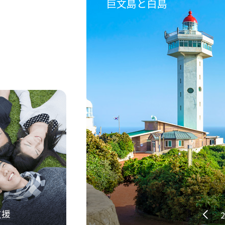
巨文島と白島
支援