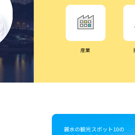
産業
の
麗水の観光スポット10の