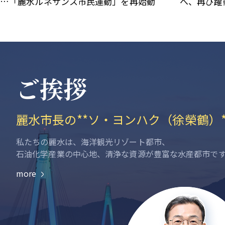
…「麗水ルネサンス市民運動」を再始動
へ、再び躍
ご挨拶
麗水市長の**ソ・ヨンハク（徐榮鶴）*
私たちの麗水は、海洋観光リゾート都市、
石油化学産業の中心地、清浄な資源が豊富な水産都市で
more