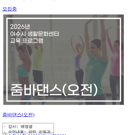
모집중
줌바댄스(오전)