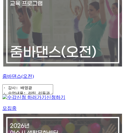
줌바댄스(오전)
신청하기
모집중