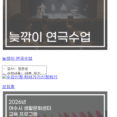
늦깎이 연극수업
신청하기
모집중