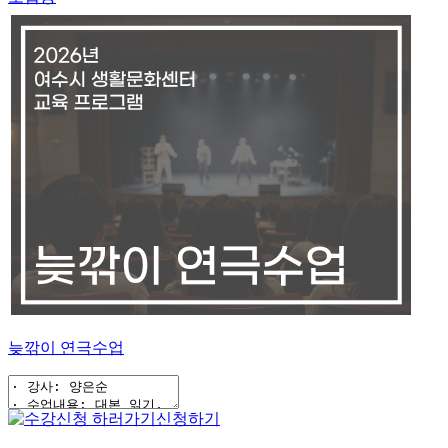
늦깎이 연극수업
신청하기