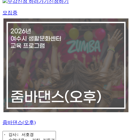
신청하기
모집중
줌바댄스(오후)