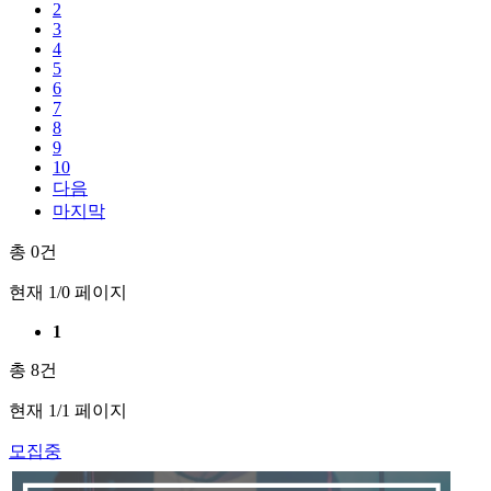
2
3
4
5
6
7
8
9
10
다음
마지막
총
0
건
현재
1
/0 페이지
1
총
8
건
현재
1
/1 페이지
모집중