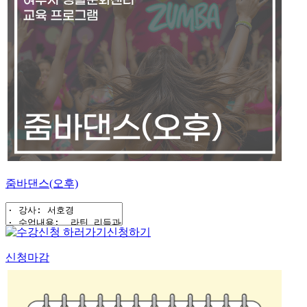
줌바댄스(오후)
신청하기
신청마감