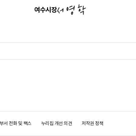
여수시장
사람으로 성장할 수 있었습니다.
대학시절 저는 5.18 광주민주화 운동의
총칼을 겨누었던 비극 속에서, 저는 민
국민의 저항권이 무엇인지 가슴 깊이 새
그 마음은 1996년 5.18의 주역인 정호
그 역사의 퇴행을 막기 위해 두려움없이
제 공직생활의 뿌리가 되었습니다.
여수시청 혁신분권기획단장으로 근무를 하
부서 전화 및 팩스
누리집 개선 의견
저작권 정책
사무관으로 일할 당시 저는 잊지 못할 전화