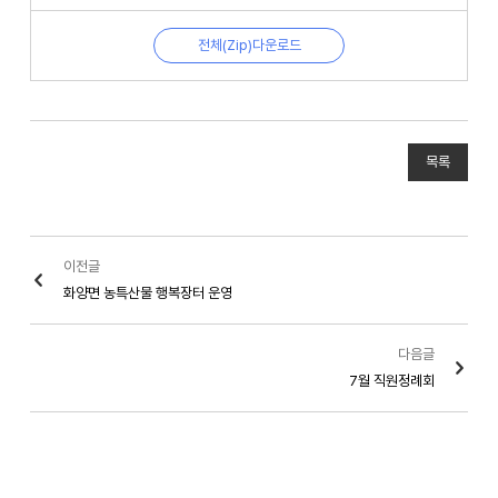
전체(Zip)다운로드
목록
이전글
화양면 농특산물 행복장터 운영
다음글
7월 직원정례회