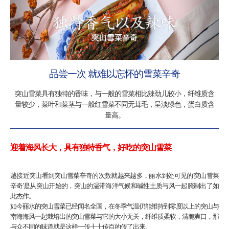
品尝一次 就难以忘怀的雪菜辛奇
突山雪菜具有独特的香味，与一般的雪菜相比辣劲儿较小，纤维质含
量较少，菜叶和菜茎与一般红雪菜不同无茸毛，呈淡绿色，蛋白质含
量高。
迎着海风长大，具有独特香气，好吃的突山雪菜
越接近突山看到突山雪菜辛奇的次数就越来越多，丽水到处可见的'突山雪菜
辛奇'是从突山开始的，突山的温带海洋气候和碱性土质与风一起腌制出了如
此杰作。
如今丽水的突山雪菜已经闻名全国，在冬季气温仍能维持到零度以上的突山与
南海海风一起栽培出的突山雪菜与它的大小无关，纤维质柔软，清脆爽口，那
与众不同的味道就是这样一传十十传百的传了出来。