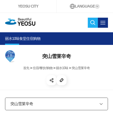
YEOSU CITY
LANGUAGE
Beautiful YEOSU
检索 。
打开
丽水10味
食堂
住宿
购物
突山雪莱辛奇
>
>
>
首先
住宿/餐饮/购物
丽水10味
突山雪莱辛奇
开放共享
复制链接
突山雪莱辛奇