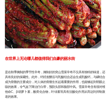
在世界上无论哪儿都值得我们自豪的丽水街
是在秋季腌制的季节性辛奇，腌制好的突山雪菜辛奇不仅具有独特的味道，还
具有良好的保藏性。此外，钙经发酵后与乳酸结合还会生成乳酸钙，与磷结合
成为骨骼的主要成分，对人体的骨骼生长起着重要的作用，也能够起到明眼止
咳的效果，令气血下降治疗白带，预防头部和脸部中风。雪菜辛奇含有很对维
他命C、β-胡萝卜素，酚类化合物，叶绿素等具有抗酸化作用从而达到抑制衰
老的效果。