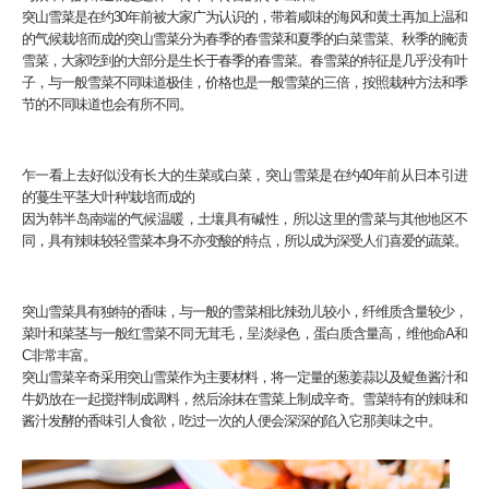
突山雪菜是在约30年前被大家广为认识的，带着咸味的海风和黄土再加上温和
的气候栽培而成的突山雪菜分为春季的春雪菜和夏季的白菜雪菜、秋季的腌渍
雪菜，大家吃到的大部分是生长于春季的春雪菜。春雪菜的特征是几乎没有叶
子，与一般雪菜不同味道极佳，价格也是一般雪菜的三倍，按照栽种方法和季
节的不同味道也会有所不同。
乍一看上去好似没有长大的生菜或白菜，突山雪菜是在约40年前从日本引进
的'蔓生平茎大叶种'栽培而成的
因为韩半岛南端的气候温暖，土壤具有碱性，所以这里的雪菜与其他地区不
同，具有辣味较轻雪菜本身不亦变酸的特点，所以成为深受人们喜爱的蔬菜。
突山雪菜具有独特的香味，与一般的雪菜相比辣劲儿较小，纤维质含量较少，
菜叶和菜茎与一般红雪菜不同无茸毛，呈淡绿色，蛋白质含量高，维他命A和
C非常丰富。
突山雪菜辛奇采用突山雪菜作为主要材料，将一定量的葱姜蒜以及鳀鱼酱汁和
牛奶放在一起搅拌制成调料，然后涂抹在雪菜上制成辛奇。雪菜特有的辣味和
酱汁发酵的香味引人食欲，吃过一次的人便会深深的陷入它那美味之中。