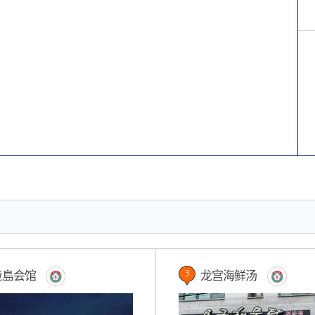
鏡島会馆
龙宫海鲜汤
3