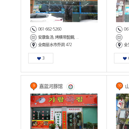
061-662-5260
06
安康鱼汤, 烤横带髭鲷, ...
全南丽水市乔洞 472
全
3
嘉蓝河豚馆
9
10