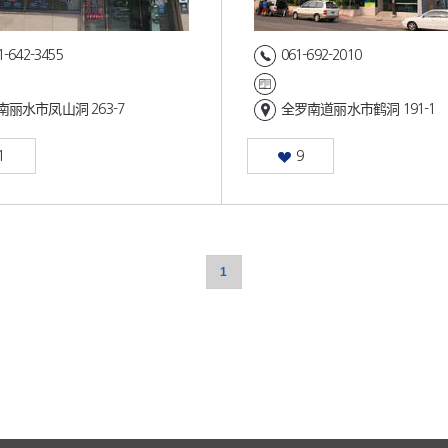
1-642-3455
061-692-2010
南丽水市凤山洞 263-7
全罗南道丽水市鹤洞 191-1
1
9
1