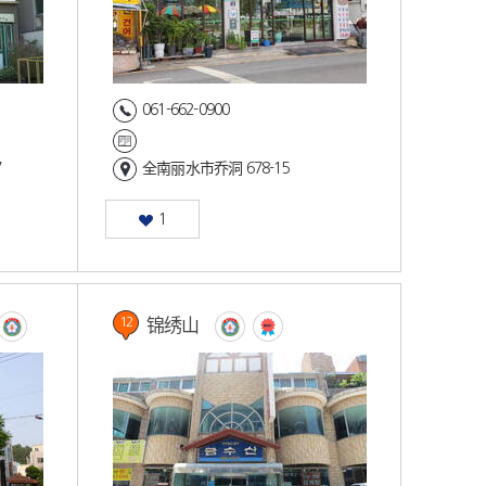
061-662-0900
7
全南丽水市乔洞 678-15
1
锦绣山
12