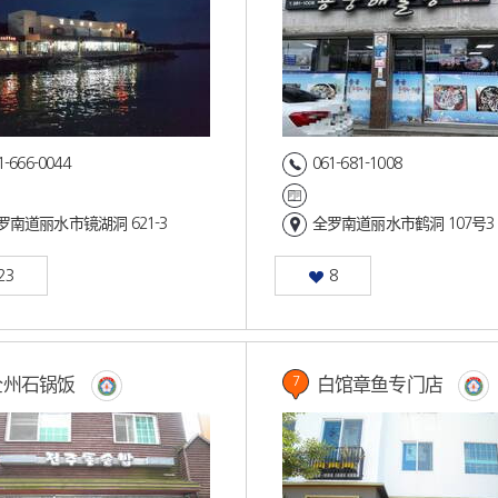
1-666-0044
061-681-1008
罗南道丽水市镜湖洞 621-3
全罗南道丽水市鹤洞 107号3
23
8
全州石锅饭
白馆章鱼专门店
7