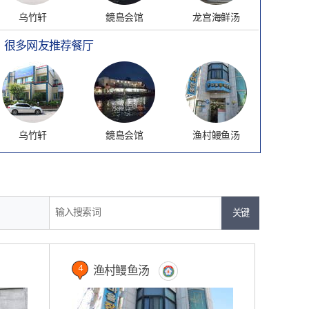
乌竹轩
鏡島会馆
龙宫海鲜汤
很多网友推荐餐厅
乌竹轩
鏡島会馆
渔村鳗鱼汤
输入搜索词
渔村鳗鱼汤
4