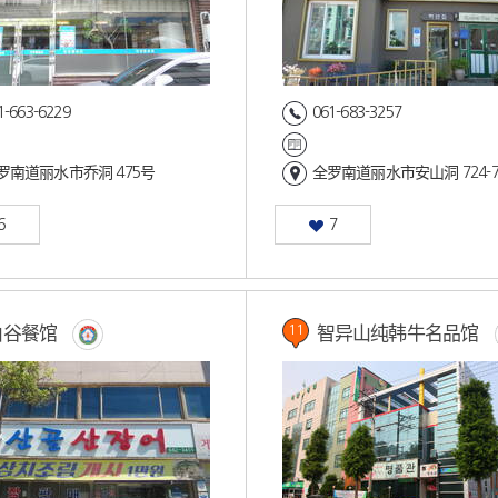
1-663-6229
061-683-3257
罗南道丽水市乔洞 475号
全罗南道丽水市安山洞 724-
6
7
山谷餐馆
智异山纯韩牛名品馆
11