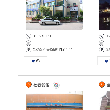
061-685-1700
06
全罗南道丽水市鹤洞 211-14
全
63
福春餐馆
5
6