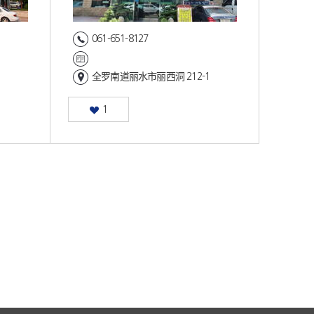
061-651-8127
全罗南道丽水市丽西洞 212-1
1