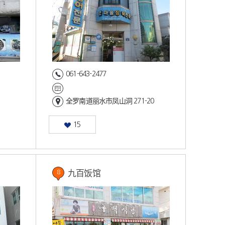
061-643-2477
全罗南道丽水市凤山洞 271-20
15
九百饭馆
8