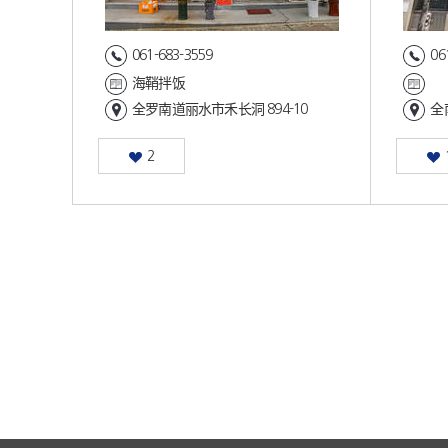
061-683-3559
06
海鞘拌饭
全罗南道丽水市禾长洞 894-10
全
2