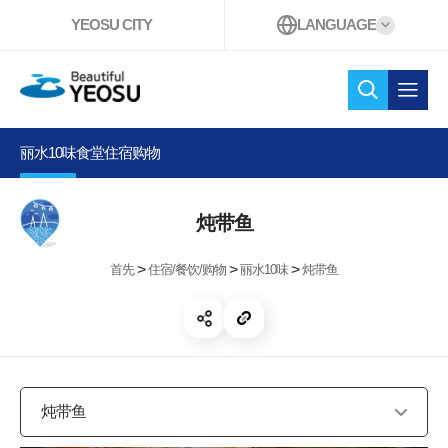
YEOSU CITY
LANGUAGE
Beautiful YEOSU
检索 。
打开
丽水10味
食堂
住宿
购物
炖带鱼
>
>
>
首先
住宿/餐饮/购物
丽水10味
炖带鱼
开放共享
复制链接
炖带鱼