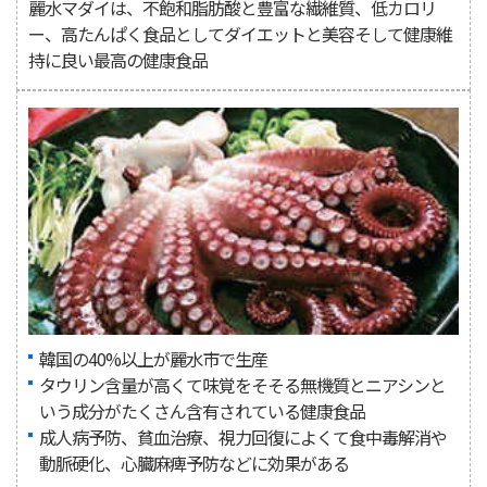
麗水マダイは、不飽和脂肪酸と豊富な繊維質、低カロリ
ー、高たんぱく食品としてダイエットと美容そして健康維
持に良い最高の健康食品
韓国の40%以上が麗水市で生産
タウリン含量が高くて味覚をそそる無機質とニアシンと
いう成分がたくさん含有されている健康食品
成人病予防、貧血治療、視力回復によくて食中毒解消や
動脈硬化、心臓麻痺予防などに効果がある