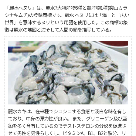
「麗水へヌリ」は、麗水7大特産物6種と農産物1種(突山カラ
シナキムチ)の登録商標です。麗水 へヌリには「海」と「広い
世界」を意味するヌリという用語を使用した。この商標の象
徴は麗水の地図と海そして人間の顔を描写している。
麗水カキは、在来種でシコシコする食感と淡白な味を有し
ており、中身の弾力性が良い。 また、グリコーゲン及び亜
鉛を多く含有しているのでテストステロンの分泌を促進さ
せて男性を男性らしくし、ビタミンA、B1、B2と鉄分、リ