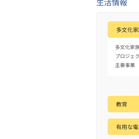
生活情報
多文化家
多文化家
プロジェ
主要事業
教育
有用な電