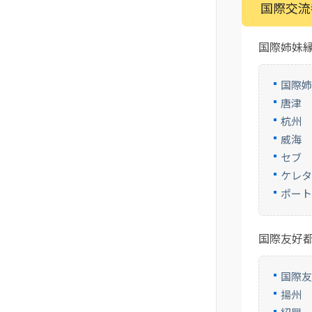
国際交流
国際姉妹
国際
唐津
杭州
威海
セブ
ケレ
ポート
国際友好
国際
揚州