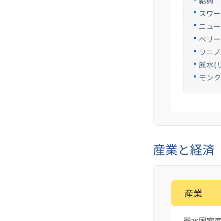
紹興
スワ
ニュ
ベリー
ワニ
麗水(
モン
産業と経済
産業
麗水国家