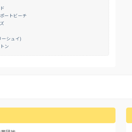
ード
ーポートビーチ
ズ
ノ
リーシュイ)
クトン
産業団地