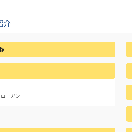
紹介
拶
スローガン