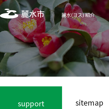
麗水(ヨス) 紹介
sitemap
support