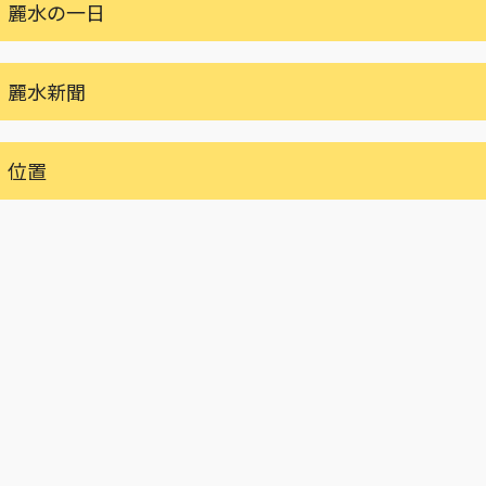
麗水の一日
麗水新聞
位置