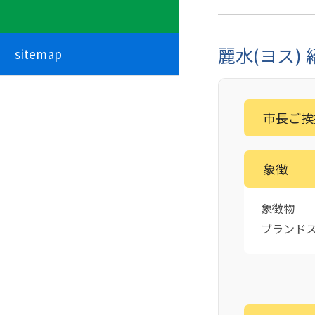
麗水(ヨス) 
sitemap
市長ご挨
象徴
象徴物
ブランド