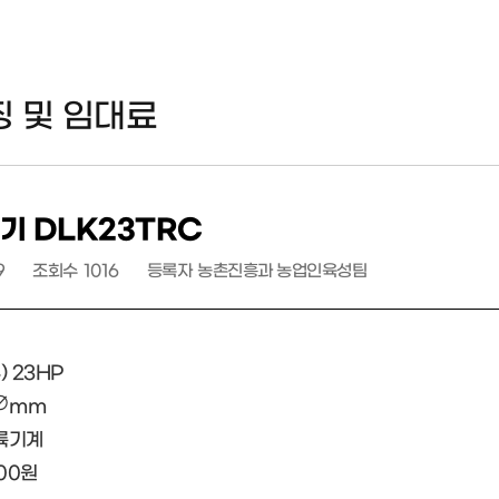
징 및 임대료
기 DLK23TRC
9
조회수
1016
등록자
농촌진흥과 농업인육성팀
 23HP
0∅mm
대륙기계
000원