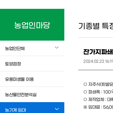
농업인마당
기종별 특
농업인단체
잔가지파쇄
2024.02.22 16:1
토양검정
유용미생물 이용
○ 자주식(휘발유)
○ 파쇄폭 : 10
농산물안전분석실
○ 제작업체 : 
※ 임대료 : 56,
농기계 임대