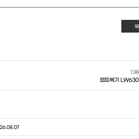
목
다음
랩피복기 LW63
26.08.07