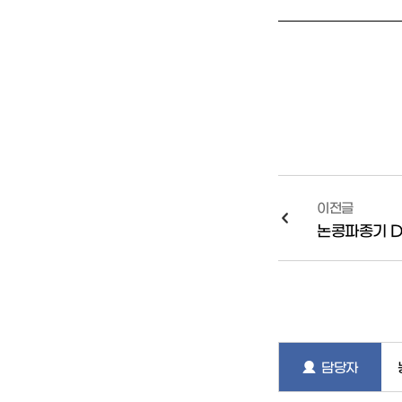
이전글
논콩파종기 D
담당자