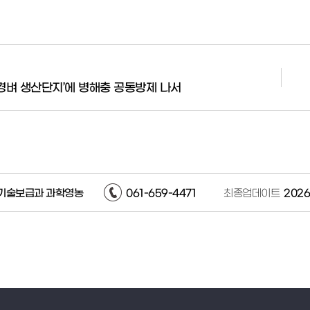
환경벼 생산단지’에 병해충 공동방제 나서
기술보급과 과학영농
061-659-4471
최종업데이트
2026