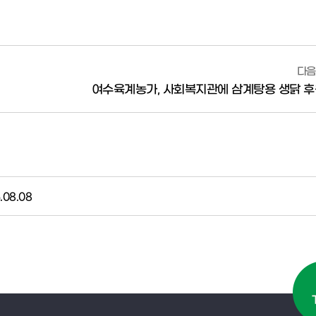
다음
여수육계농가, 사회복지관에 삼계탕용 생닭 후
.08.08