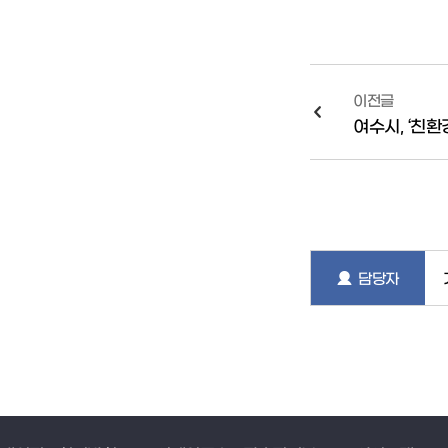
이전글
여수시, ‘친
담당자