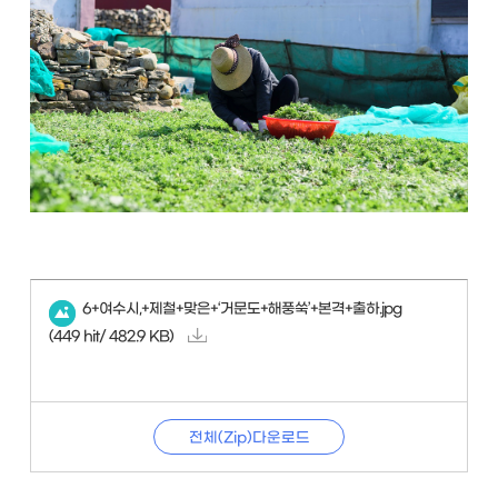
6+여수시,+제철+맞은+‘거문도+해풍쑥’+본격+출하.jpg
(449 hit/ 482.9 KB)
전체(Zip)다운로드