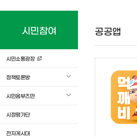
시민참여
공공앱
시민소통광장
정책토론방
시민옴부즈만
시정평가단
전자게시대