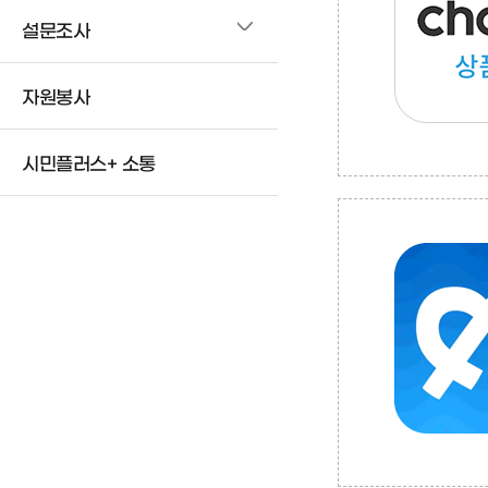
설문조사
자원봉사
시민플러스+ 소통