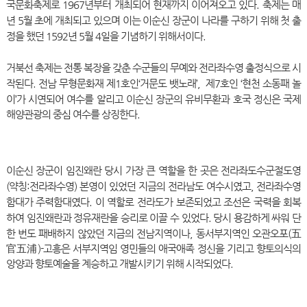
국문화축제로 1967년부터 개최되어 현재까지 이어져오고 있다. 축제는 매
년 5월 초에 개최되고 있으며 이는 이순신 장군이 나라를 구하기 위해
첫 출
정을 했던 1592년 5월 4일을 기념하기 위해서이다.
거북선 축제는 전통 복장을 갖춘 수군들의 무예와 전라좌수영 출정식으로 시
작된다.
전남 무형문화재 제1호인‘거문도 뱃노래’, 제7호인 ‘현천 소동패 놀
이’가 시연되어 여수를 알리고
이순신 장군의 유비무환과 호국 정신은 국제
해양관광의 중심 여수를 상징한다.
이순신 장군이 임진왜란 당시 가장 큰 역할을 한 곳은 전라좌도수군절도영
(약칭:전라좌수영) 본영이 있었던 지금의 전라남도 여수시였고, 전라좌수영
함대가 주력함대였다. 이 역할로 전라도가 보존되었고 조선은 국력을 회복
하여 임진왜란과 정유재란을 승리로 이끌 수 있었다. 당시 용감하게 싸워
단
한 번도 패배하지 않았던 지금의 전남지역이나, 동서부지역인 오관오포(五
官五浦)-고흥은 서부지역임 영민들의 애국애족 정신을 기리고 향토의식의
앙양과 향토예술을 계승하고 개발시키기 위해 시작되었다.