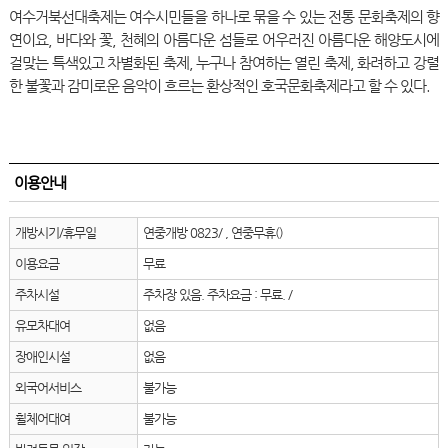
여수거북선대축제는 여수시민들을 하나로 묶을 수 있는 전통 문화축제의 향
연이요, 바다와 꽃, 천혜의 아름다운 섬들로 어우러진 아름다운 해양도시에
걸맞는 특색있고 차별화된 축제, 누구나 참여하는 열린 축제, 화려하고 강렬
한 불꽃과 감미로운 음악이 흐르는 환상적인 호국문화축제라고 할 수 있다.
이용안내
개방시기/휴무일
연중개방 0823/ , 연중무휴()
이용요금
무료
주차시설
주차장 있음. 주차요금 : 무료. /
유모차대여
없음
장애인시설
없음
외국어서비스
불가능
휠체어대여
불가능