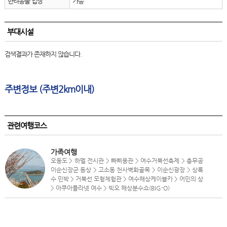
반려동물 입장
가능
부대시설
검색결과가 존재하지 않습니다.
주변정보 (주변2km이내)
관련여행코스
가족여행
오동도 > 하멜 전시관 > 빠삐용관 > 여수거북선축제 > 충무공
이순신장군 동상 > 고소동 천사벽화골목 > 이순신광장 > 상록
수 민박 > 거북선 모형체험관 > 여수해상케이블카 > 어민의 상
> 아쿠아플라넷 여수 > 빅오 해상분수쇼(BIG-O)