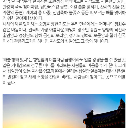
지막 날 저녁부터 펼쳐지는 소원성취 퍼레이드를 시작으로 사물판굿 공연,
관광객 즉석 참여마당, 낭만버스킹 공연, 소원 촛불 밝히기, 산사의 선율 (전
자현악 공연), 제야의 종 타종, 신년축하 불꽃쇼 등은 떠오르는 해를 맞이하
기 위한 전야제 행사이다.
새해의 해를 맞이하는 소망을 향한 기도는 우리 민족에게는 어머니의 정화수
같은 마음이다. 전국의 가장 아름다운 해맞이 장소인 강원도 양양의 낙산사
홍연암과 경상남도 남해 금산의 보리암, 경기도 강화의 보문암과 함께 한국
의 4대 관음기도처의 하나인 돌산도의 향일암도 그 중의 하나이다.
‘해를 향해 있다’ 는 향일암의 이름처럼 금방이라도 일출 광경을 볼 수 있을 것
같은 기대감으로 검푸른 바다를 바라보는 사람들의 마음을 뛰게 한다. 그래
서 향일암이 있는 돌산읍 임포마을에서 열리는 향일암 일출제는 매년 사람들
의 발길이 잦고 새해 소망을 간절히 바라는 사람들이 찾아드는 곳으로 이름
이 높다.