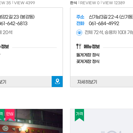
EW 35
VIEW 4399
한식
REVIEW 0
VIEW 12389
봉강2길 23 (봉강동)
주소
신기남3길 22-4 (신기동
061-642-6813
전화
061-684-4992
 20석
전체 72석, 승용차 10대 가
뉴정보
메뉴정보
반
돌게게장 정식
꽃게게장 정식
보기
자세히보기
격
안심
가격