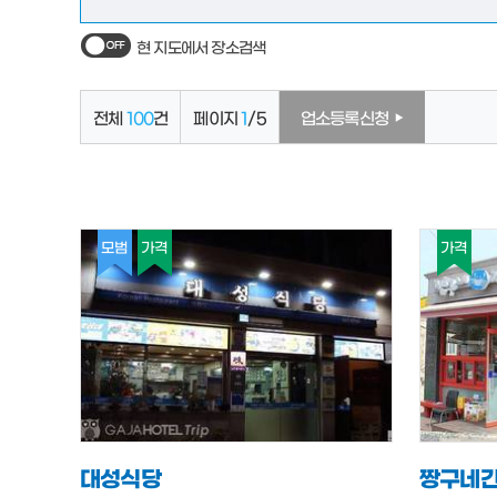
현 지도에서 장소검색
전체
100
건
페이지
1
/5
업소등록신청
모범
가격
가격
대성식당
짱구네