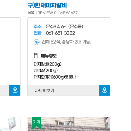
구)한재마차갈비
식육
REVIEW 0
VIEW 637
주소
문수3길 6-1 (문수동)
전화
061-651-3222
전체 52석, 승용차 2대 가능,
메뉴정보
돼지갈비(200g)
삼겹살(200g)
돼지한마리(600g)코로나때문에 당분간 판매 안함
자세히보기
가격