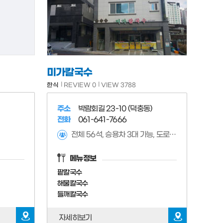
미가칼국수
한식
REVIEW 0
VIEW 3788
주소
박람회길 23-10 (덕충동)
전화
061-641-7666
전체 56석, 승용차 3대 가능, 도로변주차가능
메뉴정보
팥칼국수
해물칼국수
들깨칼국수
자세히보기