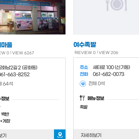
여수족발
어마을
REVIEW 0
VIEW 206
EW 0
VIEW 6267
주소
새터로 100 (신기동)
공화남2길 2 (공화동)
전화
061-682-0073
061-663-8252
전체 0석
 64석
메뉴정보
뉴정보
족발
반
 백반
+게장
자세히보기
보기