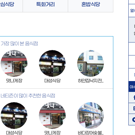
안심식당
특화거리
혼밥식당
열
가장 많이 본 음식점
맛나게장
대성식당
하얀집낙지전..
여
네티즌이 많이 추천한 음식점
대성식당
맛나게장
바다장어숯불..