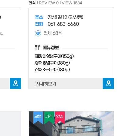
한식
REVIEW 0
VIEW 1834
)
주소
장성1길 12 (안산동)
전화
061-683-6660
능,
전체 68석
메뉴정보
깨장어양념구이(150g)
장어양념구이(180g)
장어소금구이(180g)
자세히보기
모범
가격
안심