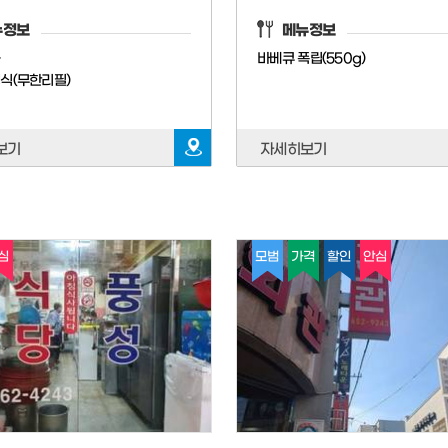
뉴정보
메뉴정보
음
바베큐 폭립(550g)
식(무한리필)
림
보기
자세히보기
심
모범
가격
할인
안심