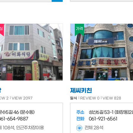
심
가격
당
제씨키친
EW 2
VIEW 2097
일식
REVIEW 0
VIEW 828
문수5길 46 (문수동)
주소
성산6길 53-1 (화장동)2
061-654-9887
전화
061-921-6561
 108석, 인근주차장이용
전체 28석