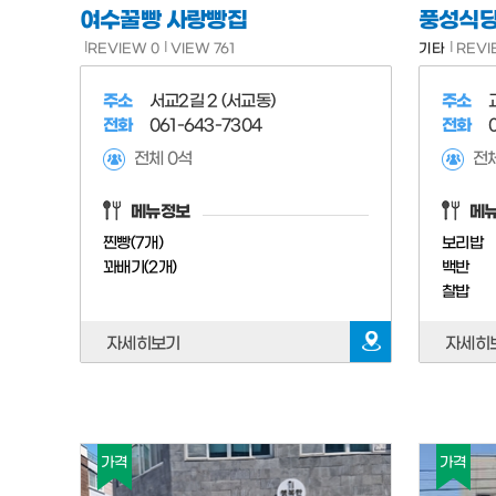
여수꿀빵 사랑빵집
풍성식
REVIEW 0
VIEW 761
기타
REVI
주소
서교2길 2 (서교동)
주소
전화
061-643-7304
전화
전체 0석
전체
메뉴정보
메
찐빵(7개)
보리밥
꽈배기(2개)
백반
찰밥
자세히보기
자세히
가격
가격