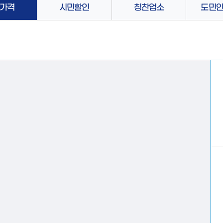
가격
시민할인
칭찬업소
도민