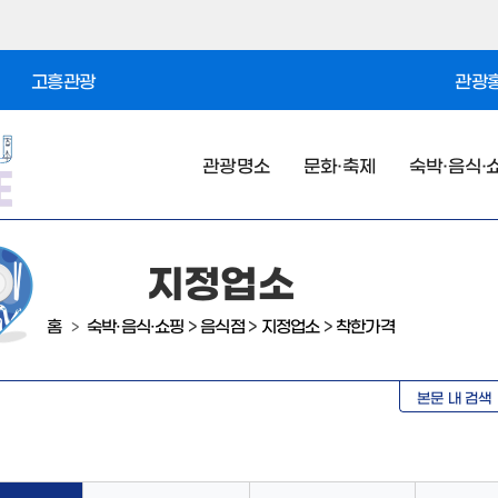
고흥관광
관광홍
관광명소
문화·축제
숙박·음식·
지정업소
홈
숙박·음식·쇼핑
>
음식점
>
지정업소
>
착한가격
>
본문 내 검색