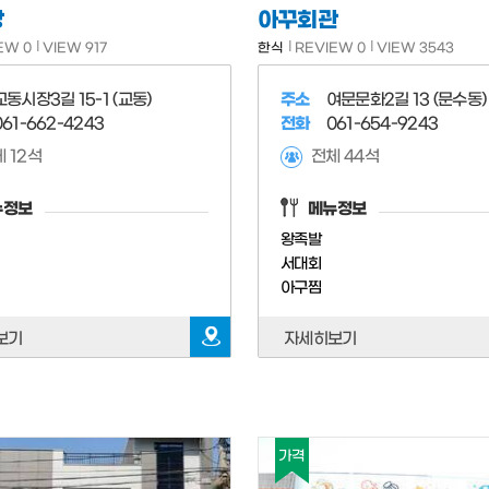
당
아꾸회관
EW 0
VIEW 917
한식
REVIEW 0
VIEW 3543
교동시장3길 15-1 (교동)
주소
여문문화2길 13 (문수동)
061-662-4243
전화
061-654-9243
 12석
전체 44석
뉴정보
메뉴정보
왕족발
서대회
아구찜
보기
자세히보기
가격