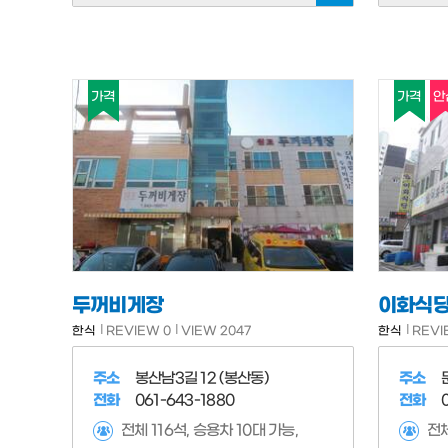
가격
가격
안
두꺼비게장
이화식
한식
REVIEW 0
VIEW 2047
한식
REVI
주소
봉산남3길 12 (봉산동)
주소
전화
061-643-1880
전화
전체 116석, 승용차 10대 가능,
전체