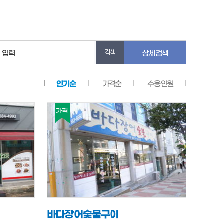
 입력
상세검색
인기순
가격순
수용인원
가격
바다장어숯불구이