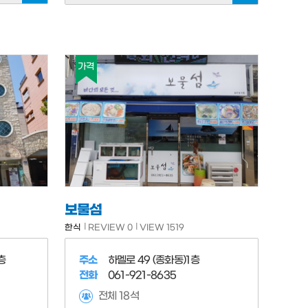
가격
보물섬
한식
REVIEW 0
VIEW 1519
층
주소
하멜로 49 (종화동)1층
전화
061-921-8635
전체 18석