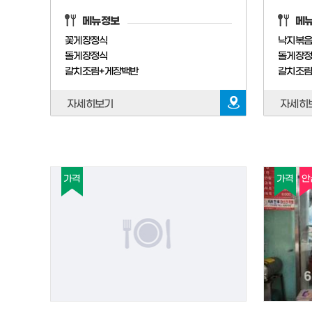
메뉴정보
메
꽃게장정식
낙지볶
돌게장정식
돌게장정
갈치조림+게장백반
갈치조
자세히보기
자세히
가격
가격
안