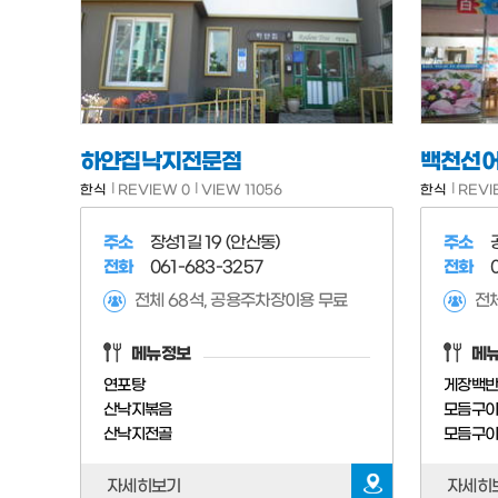
하얀집낙지전문점
백천선
한식
REVIEW 0
VIEW 11056
한식
REVI
주소
장성1길 19 (안산동)
주소
전화
061-683-3257
전화
전체 68석, 공용주차장이용 무료
전체
메뉴정보
메
연포탕
게장백
산낙지볶음
모듬구이
산낙지전골
모듬구이
자세히보기
자세히