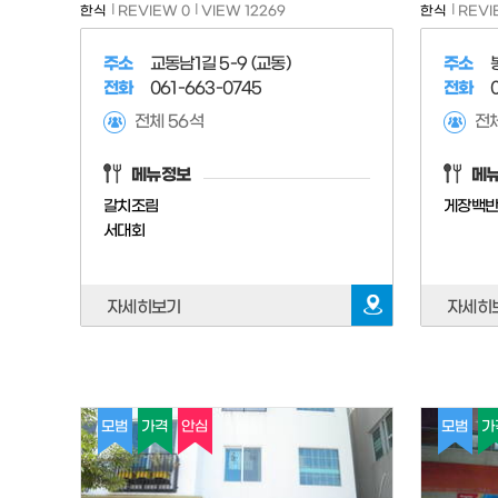
한식
REVIEW 0
VIEW 12269
한식
REVI
주소
교동남1길 5-9 (교동)
주소
전화
061-663-0745
전화
전체 56석
전체
메뉴정보
메
갈치조림
게장백
서대회
자세히보기
자세히
모범
가격
안심
모범
가