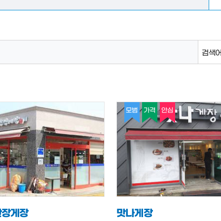
검색어
모범
가격
안심
간장게장
맛나게장