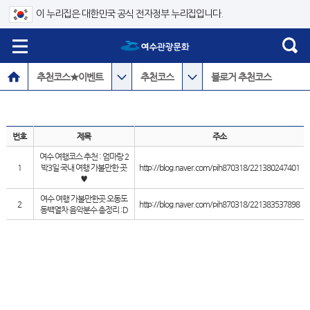
이 누리집은 대한민국 공식 전자정부 누리집입니다.
추천코스★이벤트
추천코스
블로거 추천코스
번호
제목
주소
여수 여행코스 추천 : 엄마랑 2
1
박3일 국내 여행 가볼만한 곳
http://blog.naver.com/pih870318/221380247401
♥
여수 여행 가볼만한곳 오동도
2
http://blog.naver.com/pih870318/221383537898
동백열차 음악분수 총정리 :D