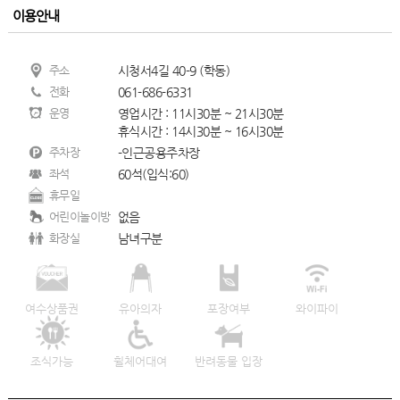
이용안내
주소
시청서4길 40-9 (학동)
전화
061-686-6331
운영
영업시간 : 11시30분 ~ 21시30분
휴식시간 : 14시30분 ~ 16시30분
주차장
-인근공용주차장
좌석
60석(입식:60)
휴무일
어린이놀이방
없음
화장실
남녀구분
여수상품권
유아의자
포장여부
와이파이
조식가능
휠체어대여
반려동물 입장