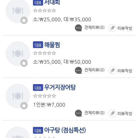
서대회
대표
소:￦25,000, 대:￦35,000
전체리뷰(
0
)
리뷰작성
해물찜
대표
소:￦35,000, 대:￦50,000
전체리뷰(
0
)
리뷰작성
우거지장어탕
대표
1인분:￦7,000
전체리뷰(
0
)
리뷰작성
아구탕 (점심특선)
대표