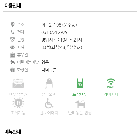
이용안내
주소
여문2로 98 (문수동)
전화
061-654-2929
운영
영업시간 : 10시 ~ 21시
좌석
80석(좌식:48, 입식:32)
휴무일
어린이놀이방
있음
화장실
남녀구분
여수상품권
유아의자
포장여부
와이파이
조식가능
휠체어대여
반려동물 입장
메뉴안내