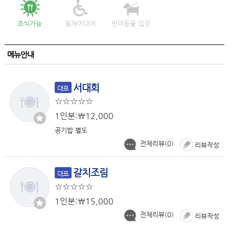
조식가능
휠체어대여
반려동물 입장
메뉴안내
서대회
대표
1인분:￦12,000
공기밥 별도
전체리뷰(
0
)
리뷰작성
갈치조림
대표
1인분:￦15,000
전체리뷰(
0
)
리뷰작성