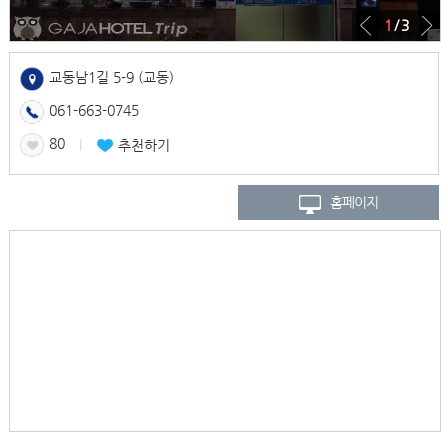
1
/ 3
교동남1길 5-9 (교동)
061-663-0745
80
l
추천하기
홈페이지