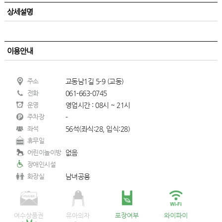
상세설명
이용안내
주소
교동남1길 5-9 (교동)
전화
061-663-0745
운영
영업시간 : 08시 ~ 21시
주차장
-
좌석
56석(좌식:28, 입식:28)
휴무일
어린이놀이방
없음
장애인시설
화장실
남녀공용
여수상품권
유아의자
포장여부
와이파이