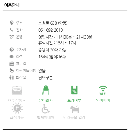
이용안내
주소
소호로 638 (학동)
전화
061-692-2010
운영
영업시간 : 11시30분 ~ 21시30분
휴식시간 : 15시 ~ 17시
주차장
승용차 30대 가능
좌석
164석(입식:164)
휴무일
어린이놀이방
없음
화장실
남녀구분
여수상품권
유아의자
포장여부
와이파이
조식가능
휠체어대여
반려동물 입장