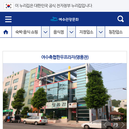
이 누리집은 대한민국 공식 전자정부 누리집입니다.
숙박·음식·쇼핑
음식점
지정업소
칭찬업소
여수축협한우프라자(명품관)
1
/ 9