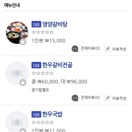
메뉴안내
영양갈비탕
대표
1인분:￦15,000
전체리뷰(
0
)
리뷰작성
한우갈비전골
대표
중:￦60,000, 대:￦96,000
공기밥별도
전체리뷰(
0
)
리뷰작성
한우국밥
대표
1인분:￦11,000