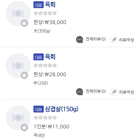
육회
대표
한상:￦38,000
大(350g)
전체리뷰(
0
)
리뷰작성
육회
대표
한상:￦28,000
中(250)
전체리뷰(
0
)
리뷰작성
삼겹살(150g)
대표
1인분:￦11,000
국내산