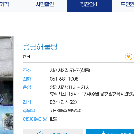
가격
시민할인
칭찬업소
도민
용궁해물탕
한식
주소
시청서2길 51-7 (학동)
전화
061-681-1008
운영
영업시간 : 11시 ~ 21시
휴식시간 : 15시 ~ 17시(주말,공휴일휴식시간없
좌석
52석(입식:52)
휴무일
기타(매주 월요일)
어린이놀이방
없음