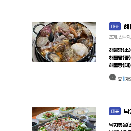
해
대표
조개, 산낙지
해물탕(소)
해물탕(중)
해물탕(대)
1
총
개
낙
대표
낙지볶음(