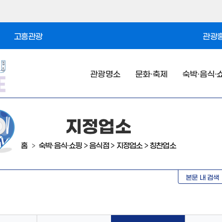
고흥관광
관광홍
관광명소
문화·축제
숙박·음식·
지정업소
홈
숙박·음식·쇼핑
>
음식점
>
지정업소
>
칭찬업소
>
본문 내 검색