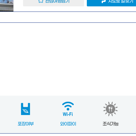
관심여행담기
지도로 길찾기
포장여부
와이파이
조식가능