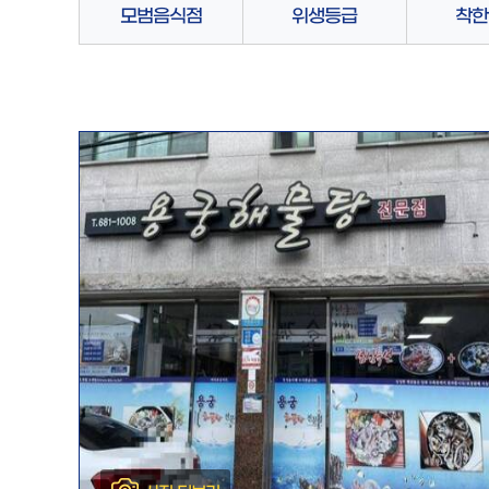
모범음식점
위생등급
착한