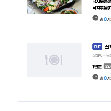
낙지볶음(
낙지볶음(
0
총
개
산
대표
살아있는 낙
1인분
2인
0
총
개