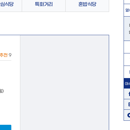
안심식당
특화거리
혼밥식당
열
추천
9
여
음)