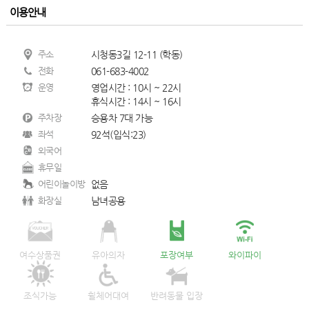
이용안내
주소
시청동3길 12-11 (학동)
전화
061-683-4002
운영
영업시간 : 10시 ~ 22시
휴식시간 : 14시 ~ 16시
주차장
승용차 7대 가능
좌석
92석(입식:23)
외국어
휴무일
어린이놀이방
없음
화장실
남녀공용
여수상품권
유아의자
포장여부
와이파이
조식가능
휠체어대여
반려동물 입장