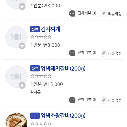
1인분:￦8,000
전체리뷰(
0
)
리뷰작성
김치찌개
대표
1인분:￦8,000
전체리뷰(
0
)
리뷰작성
양념돼지갈비(200g)
대표
1인분:￦15,000
식사류
전체리뷰(
0
)
리뷰작성
양념소왕갈비(200g)
대표