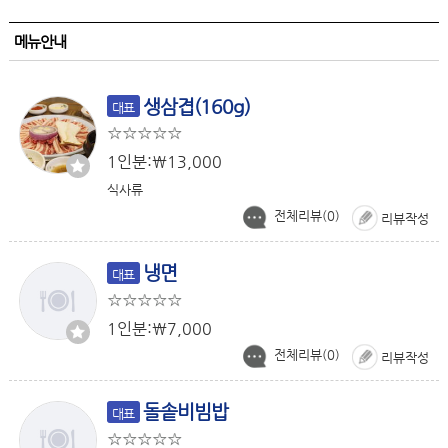
메뉴안내
생삼겹(160g)
대표
1인분:￦13,000
식사류
전체리뷰(
0
)
리뷰작성
냉면
대표
1인분:￦7,000
전체리뷰(
0
)
리뷰작성
돌솥비빔밥
대표