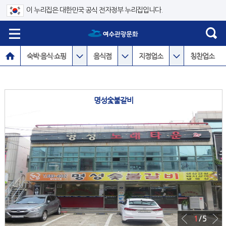
이 누리집은 대한민국 공식 전자정부 누리집입니다.
숙박·음식·쇼핑
음식점
지정업소
칭찬업소
명성숯불갈비
1
/ 5