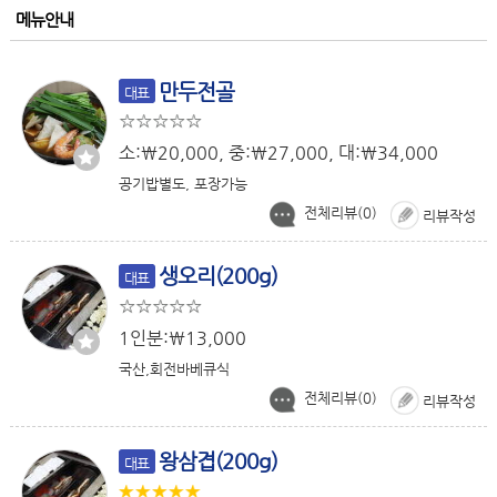
메뉴안내
만두전골
대표
소:￦20,000, 중:￦27,000, 대:￦34,000
공기밥별도, 포장가능
전체리뷰(
0
)
리뷰작성
생오리(200g)
대표
1인분:￦13,000
국산,회전바베큐식
전체리뷰(
0
)
리뷰작성
왕삼겹(200g)
대표