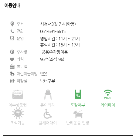
이용안내
주소
시청서3길 7-4 (학동)
전화
061-691-6615
운영
영업시간 : 11시 ~ 21시
휴식시간 : 15시 ~ 17시
주차장
-공용주차장이용
좌석
96석(좌식:96)
휴무일
어린이놀이방
없음
화장실
남녀구분
여수상품권
유아의자
포장여부
와이파이
조식가능
휠체어대여
반려동물 입장