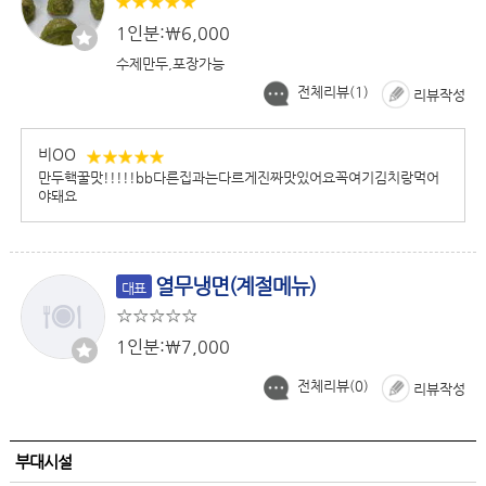
1인분:￦6,000
수제만두,포장가능
전체리뷰(
1
)
리뷰작성
비OO
만두핵꿀맛!!!!!bb다른집과는다르게진짜맛있어요꼭여기김치랑먹어
야돼요
열무냉면(계절메뉴)
대표
1인분:￦7,000
전체리뷰(
0
)
리뷰작성
부대시설