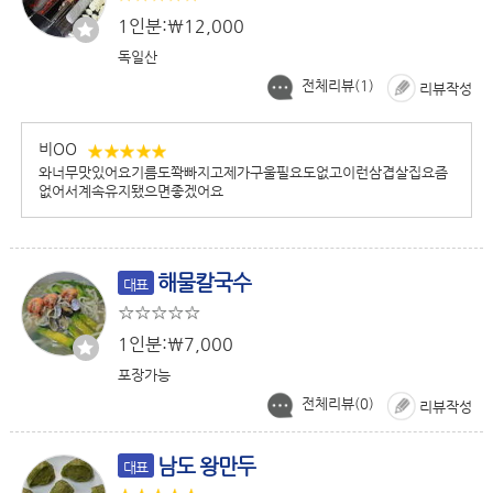
1인분:￦12,000
독일산
전체리뷰(
1
)
리뷰작성
비OO
와너무맛있어요기름도쫙빠지고제가구울필요도없고이런삼겹살집요즘
없어서계속유지됐으면좋겠어요
해물칼국수
대표
1인분:￦7,000
포장가능
전체리뷰(
0
)
리뷰작성
남도 왕만두
대표