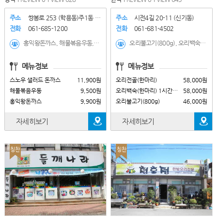
주소
쌍봉로 253 (학용동)주1동 1..
주소
시전4길 20-11 (신기동)
전화
061-685-1200
전화
061-681-4502
홍익왕돈까스, 해물볶음우동, 스노우 샐러드 돈까스, 돈까스 정식, 스파이시 어니언 돈까스, 세트A, 세트B, 로스까스, 생선까스 정식, 스노우 철판 돈까스, 더블 치즈 돈까스, 해물 크림 파스타, 해물 토마토 파스타, 토마토 치즈 파스타, 상하이 로제파스타, 알리오 올리오, 돈까스 필라프, 새우볶음밥, 불고기볶음밥, 쉬림프볼, 해쉬브라운, 스노우 치즈 샐러드
오리불고기(800g), 오리백숙(한마리) 1시간전예약, 오리전골(한마리), 상황버섯삼계탕(사계절)
메뉴정보
메뉴정보
스노우 샐러드 돈까스
11,900원
오리전골(한마리)
58,000원
해물볶음우동
9,500원
오리백숙(한마리) 1시간전예약
58,000원
홍익왕돈까스
9,900원
오리불고기(800g)
46,000원
자세히보기
자세히보기
칭찬
칭찬