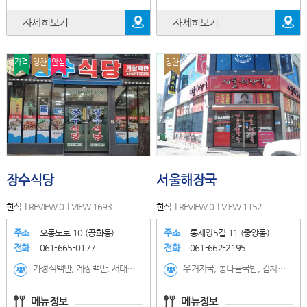
자세히보기
자세히보기
가격
칭찬
안심
칭찬
장수식당
서울해장국
한식
REVIEW 0
VIEW 1693
한식
REVIEW 0
VIEW 1152
주소
오동도로 10 (공화동)
주소
통제영5길 11 (중앙동)
전화
061-665-0177
전화
061-662-2195
가정식백반, 게장백반, 서대회, 갈치조림, 갈치구이, 생선구이, 제육볶음
우거지국, 콩나물국밥, 김치찌개, 선지국, 순두부백반
메뉴정보
메뉴정보