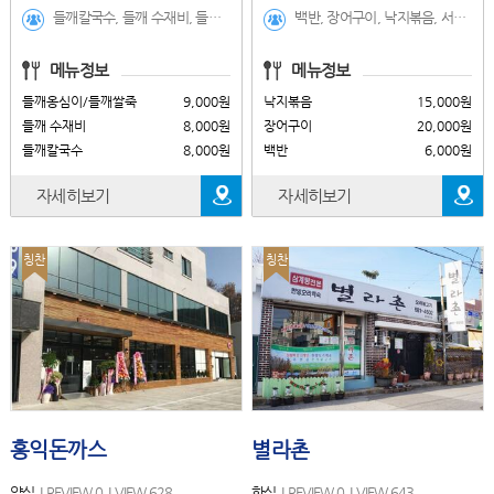
들깨칼국수, 들깨 수재비, 들깨옹심이/들깨쌀죽, 바지락칼국수/팥칼국수, 동지죽/팥쌀죽, 녹두칼국수, 녹두옹심이/녹두쌀죽, 냉콩국수, 토종닭떡국, 왕만두
백반, 장어구이, 낙지볶음, 서대회, 탕류
메뉴정보
메뉴정보
들깨옹심이/들깨쌀죽
9,000원
낙지볶음
15,000원
들깨 수재비
8,000원
장어구이
20,000원
들깨칼국수
8,000원
백반
6,000원
자세히보기
자세히보기
칭찬
칭찬
홍익돈까스
별라촌
양식
REVIEW 0
VIEW 628
한식
REVIEW 0
VIEW 643