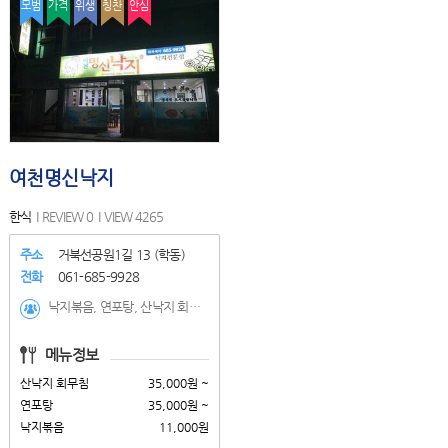
모범
가격
위생
칭찬
안심
여천명신낙지
한식
REVIEW 0
VIEW 4265
주소
거북선공원1길 13 (학동)
전화
061-685-9928
낙지볶음, 연포탕, 산낙지 회무침
메뉴정보
산낙지 회무침
35,000원 ~
연포탕
35,000원 ~
낙지볶음
11,000원