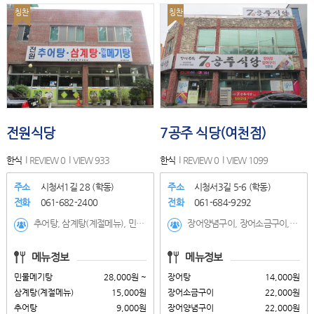
칭찬
칭찬
전원식당
7공주 식당(여천점)
한식
REVIEW 0
VIEW 933
한식
REVIEW 0
VIEW 1099
주소
시청서1길 28 (학동)
주소
시청서3길 5-6 (학동)
전화
061-682-2400
전화
061-684-9292
추어탕, 삼계탕(계절메뉴), 민물메기탕
장어양념구이, 장어소금구이, 장어탕
메뉴정보
메뉴정보
민물메기탕
28,000원 ~
장어탕
14,000원
삼계탕(계절메뉴)
15,000원
장어소금구이
22,000원
추어탕
9,000원
장어양념구이
22,000원