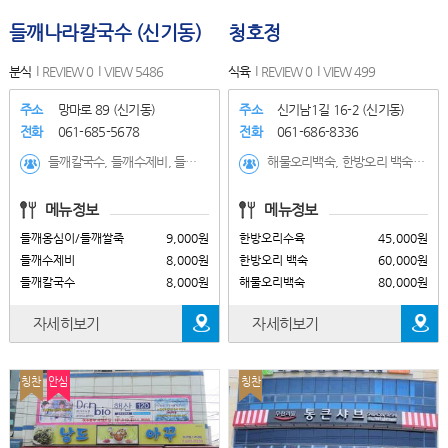
들깨나라칼국수 (신기동)
청호정
분식
REVIEW 0
VIEW 5486
식육
REVIEW 0
VIEW 499
주소
망마로 89 (신기동)
주소
신기남1길 16-2 (신기동)
전화
061-685-5678
전화
061-686-8336
들깨칼국수, 들깨수제비, 들깨옹심이/들깨쌀죽, 바지락칼국수, 팥칼국수, 동지죽/팥쌀죽, 녹두칼국수, 녹두옹심이/녹두쌀죽, 냉콩국수, 토종닭떡국, 왕만두
해물오리백숙, 한방오리 백숙, 한방오리수육, 한방오리전골, 생오리 구이, 하이포크 생삽겹살
메뉴정보
메뉴정보
들깨옹심이/들깨쌀죽
9,000원
한방오리수육
45,000원
들깨수제비
8,000원
한방오리 백숙
60,000원
들깨칼국수
8,000원
해물오리백숙
80,000원
자세히보기
자세히보기
칭찬
안심
칭찬