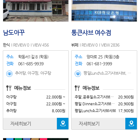
남도아꾸
통큰샤브 여수점
한식
REVIEW 0
VIEW 456
뷔페
REVIEW 0
VIEW 2836
주소
학동서1길 8 (학동)
주소
망마로 25 (학동)3층
전화
061-685-9939
전화
061-681-3999
추어탕, 아구찜, 아구탕
평일Lunch소고기샤브샤브, 평일 Dinner소고기샤브샤브, 주말,공휴일소고기샤브샤브
메뉴정보
메뉴정보
아구탕
22,000원 ~
주말,공휴일소고기샤브샤브
20,900원
아구찜
22,000원 ~
평일 Dinner소고기샤브샤브
20,900원
추어탕
8,000원
평일Lunch소고기샤브샤브
17,900원
자세히보기
자세히보기