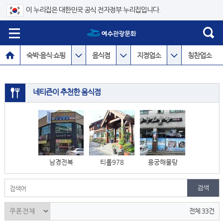
이 누리집은 대한민국 공식 전자정부 누리집입니다.
숙박·음식·쇼핑
음식점
지정업소
칭찬업소
네티즌이 추천한 음식점
남경전복
티롤978
용궁해물탕
검색어
전체 33건