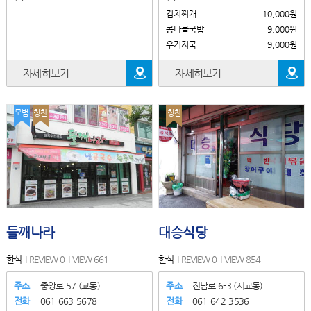
김치찌개
10,000원
콩나물국밥
9,000원
우거지국
9,000원
자세히보기
자세히보기
모범
칭찬
칭찬
들깨나라
대승식당
한식
REVIEW 0
VIEW 661
한식
REVIEW 0
VIEW 854
주소
중앙로 57 (교동)
주소
진남로 6-3 (서교동)
전화
061-663-5678
전화
061-642-3536