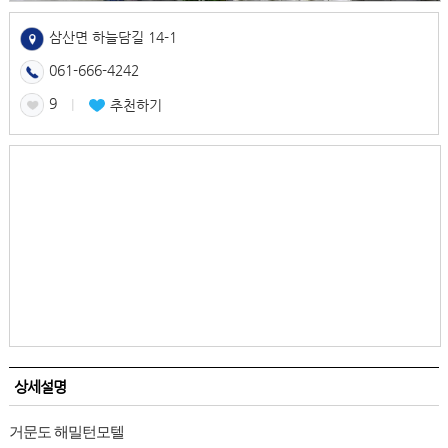
삼산면 하늘담길 14-1
061-666-4242
9
l
추천하기
상세설명
거문도 해밀턴모텔