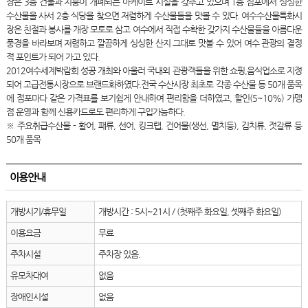
장은 3층 건물과 지붕이 개폐되는 아케이트 시설을 갖추고 있으며 1층 점포에서 싱싱한
수산물을 사서 2층 식당을 찾으면 저렴하게 수산물들을 맛볼 수 있다. 여수수산물특화시
장은 친절과 봉사를 개장 모토로 삼고 여수에서 직접 수확한 갖가지 수산물들을 아름다운
풍경을 바라보며 저렴하고 깔끔하게 싱싱한 산지 그대로 맛볼 수 있어 여수 관광의 결정
적 포인트가 되어 가고 있다.
2012여수세계박람회 성공 개최와 아울러 국내외 관광객들을 위한 쇼핑,음식업소로 지정
되어 고급전통시장으로 브랜드화하였다.전국 수산시장 최초로 각종 수산물 등 50개 품목
에 점포마다 같은 가격표를 보기쉽게 안내하여 편리함을 더하였고, 할인(5~10%) 가맹
점 운영과 함께 신용카드로도 편리하게 구입가능하다.
※ 주요취급수산물 - 활어, 패류, 선어, 킹크랩, 건어물(생선, 멸치등), 김치류, 젓갈류 등
50개 품목
이용안내
개방시기/휴무일
개방시간 : 5시~21시 / (첫째주 화요일, 셋째주 화요일)
이용요금
무료
주차시설
주차장 있음.
유모차대여
없음
장애인시설
없음