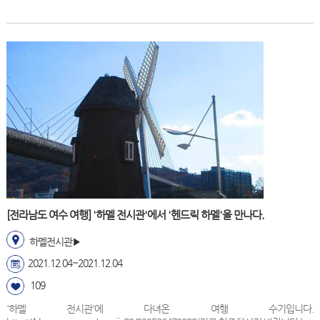
[전라남도 여수 여행] '하멜 전시관'에서 '헨드릭 하멜'을 만나다.
하멜전시관▶
2021.12.04~2021.12.04
109
'하멜 전시관'에 다녀온 여행 수기입니다.