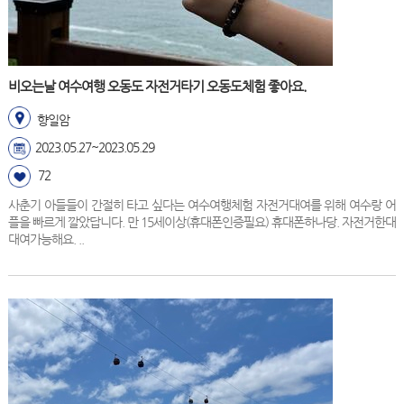
비오는날 여수여행 오동도 자전거타기 오동도체험 좋아요.
향일암
2023.05.27~2023.05.29
72
사춘기 아들들이 간절히 타고 싶다는 여수여행체험 자전거대여를 위해 여수랑 어
플을 빠르게 깔았답니다. 만 15세이상(휴대폰인증필요) 휴대폰하나당. 자전거한대
대여가능해요. ..