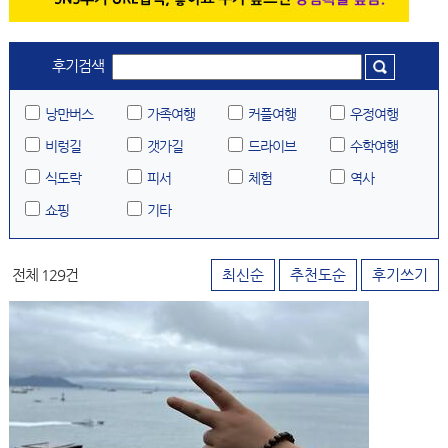
후기검색
낭만버스
가족여행
커플여행
우정여행
비렁길
갯가길
드라이브
수학여행
식도락
피서
체험
역사
쇼핑
기타
전체 129건
최신순
추천도순
후기쓰기