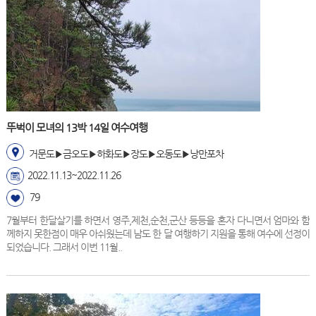
뚜벅이 모녀의 13박 14일 여수여행
거문도▶금오도▶하화도▶장도▶오동도▶낭만포차
2022.11.13~2022.11.26
79
7월부터 한달살기를 하면서 영주,제천,순천,군산 등등을 혼자 다니면서 엄마와 함
께하지 못한점이 매우 아쉬웠는데 남도 한 달 여행하기 지원을 통해 여수에 선정이
되었습니다. 그래서 이번 11월..