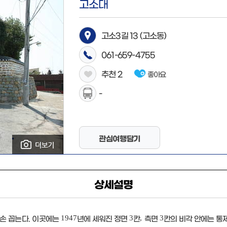
고소대
고소3길 13 (고소동)
061-659-4755
추천
2
좋아요
-
관심여행담기
상세설명
1947
3
,
3
손 꼽는다.
이곳에는
년에 세워진 정면
칸
측면
칸의 비각 안에는 