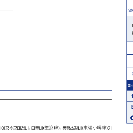
열
여
,
(
),
(
)
통제이공수군대첩비
타루비
墮淚碑
동령소갈비
東嶺小喝碑
가