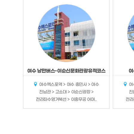
여수 낭만버스-이순신문화관광유적코스
여
여수엑스포역 > 여수 충민사 > 여수
여수
진남관 > 고소대 > 이순신광장 >
진
전라좌수영거북선 > 이충무공 어머..
전라