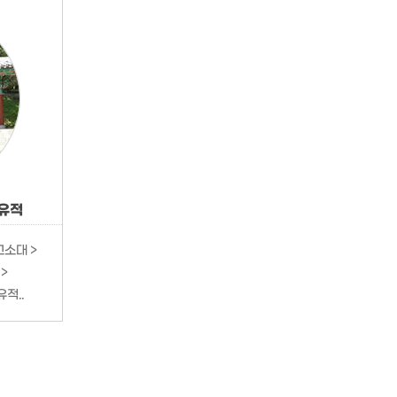
유적
고소대 >
>
적..