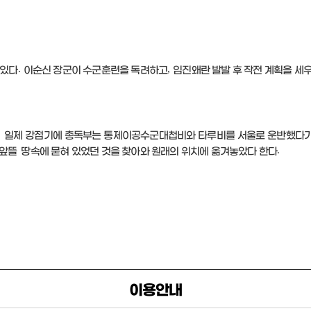
.
,
 있다
이순신 장군이 수군훈련을 독려하고
임진왜란 발발 후 작전 계획을 세
.
일제 강점기에 총독부는
통제이공수군대첩비와 타루비를 서울로 운반했다가 
.
앞뜰 땅속에
묻혀 있었던 것을 찾아와 원래의 위치에 옮겨놓았다 한다
이용안내