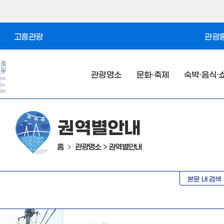
고흥관광
관광홍
관광명소
문화·축제
숙박·음식·
권역별안내
홈
관광명소
>
권역별안내
>
본문 내 검색