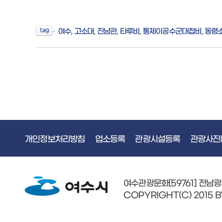
여수
,
고소대
,
진남관
,
타루비
,
통제이공수군대첩비
,
동령
개인정보처리방침
업소등록
관광시설등록
관광사진
여수관광문화[59761] 전남
COPYRIGHT(C) 2015 B