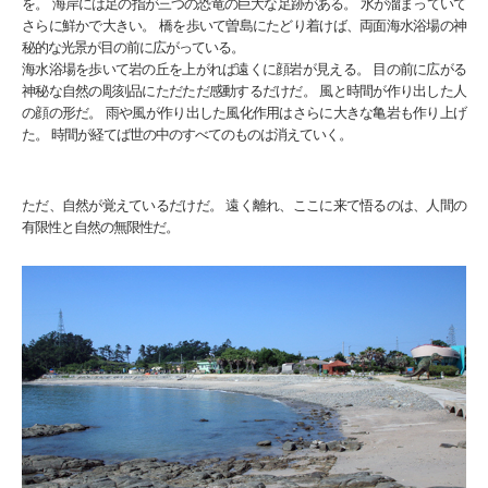
を。 海岸には足の指が三つの恐竜の巨大な足跡がある。 水が溜まっていて
さらに鮮かで大きい。 橋を歩いて曽島にたどり着けば、両面海水浴場の神
秘的な光景が目の前に広がっている。
海水浴場を歩いて岩の丘を上がれば遠くに顔岩が見える。 目の前に広がる
神秘な自然の彫刻品にただただ感動するだけだ。 風と時間が作り出した人
の顔の形だ。 雨や風が作り出した風化作用はさらに大きな亀岩も作り上げ
た。 時間が経てば世の中のすべてのものは消えていく。
ただ、自然が覚えているだけだ。 遠く離れ、ここに来て悟るのは、人間の
有限性と自然の無限性だ。