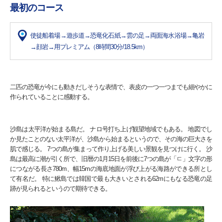
最初のコース
使徒船着場→遊歩道→恐竜化石紙→雲の足→両面海水浴場→亀岩
→顔岩→用プレミアム（8時間30分/18.5km）
二匹の恐竜が今にも動きだしそうな表情で、表皮の一つ一つまでも細やかに
作られていることに感動する。
沙島は太平洋が始まる島だ。 ナロ号打ち上げ観望地域でもある。 地図でし
か見たことのない太平洋が、沙島から始まるというので、その海の巨大さを
肌で感じる。 7つの島が集まって作り上げる美しい景観を見つけに行く。 沙
島は最高に潮が引く所で、旧暦の1月15日を前後に7つの島が「ㄷ」文字の形
につながる長さ780m、幅15mの海底地面が浮び上がる海路ができる所とし
て有名だ。 特に鰍島では韓国で最も大きいとされる62mにもなる恐竜の足
跡が見られるというので期待できる。