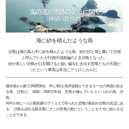
海に砂を積んだような島
沙島は海の真ん中に砂を積んだような島、砂の沙と湖と書いて沙湖
と呼んでいたが行政区域改編のとき沙島となった。
砂が美しい沙島が口を開けると鋭い歯をむき出す恐竜たちの天国だ
ったという事実は本当にアイロニカルだ。
麗水港から船で1時間30分。年に4回も海岸道路ができるモーセの奇蹟が起き
る島、沙島だ。 6000～7000万年前、恐竜が棲んでいたという幻の島、沙
島。
何年か前に一人の彫刻家のアトリエで作られた恐竜の彫刻が沙島の浜辺にあ
る。 沙島を訪れる観光客にそこが恐竜の島だということを十分に知らせる
ことができる。