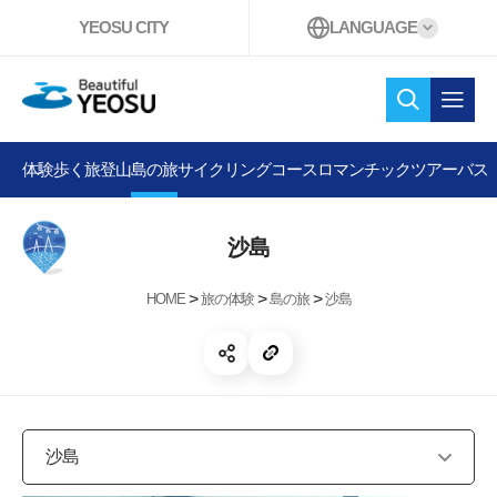
YEOSU CITY
LANGUAGE
Beautiful YEOSU
検索
オー
体験
歩く旅
登山
島の旅
サイクリングコース
ロマンチックツアーバス
沙島
>
>
>
HOME
旅の体験
島の旅
沙島
共有する 開く
リンクコピー
沙島