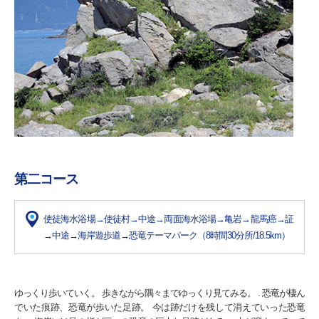
第二コース
使徒海水浴場→使徒村→中途→両面海水浴場→亀岩→龍馬癌→証
→中途→海岸遊歩道→恐竜テーマパーク（8時間30分所/18.5km）
ゆっくり歩いていく。 歩きながら隅々までゆっくり見てみる。 . 恐竜が棲ん
でいた痕跡、恐竜が歩いた足跡。 今は跡だけを残して消えていった恐竜