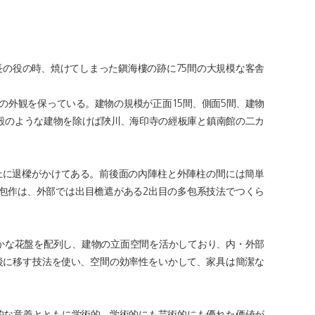
長の役の時、焼けてしまった鎭海樓の跡に75間の大規模な客舎
時の外観を保っている。建物の規模が正面15間、側面5間、建物
正殿のような建物を除けば陜川、海印寺の經板庫と鎮南館の二カ
上に退樑がかけてある。前後面の內陣柱と外陣柱の間には簡単
包作は、外部では出目檐遮がある2出目の多包系技法でつくら
かな花盤を配列し、建物の立面空間を活かしており、内・外部
後に移す技法を使い、空間の効率性をいかして、家具は簡潔な
史的な意義とともに学術的、学術的にも芸術的にも優れた価値が