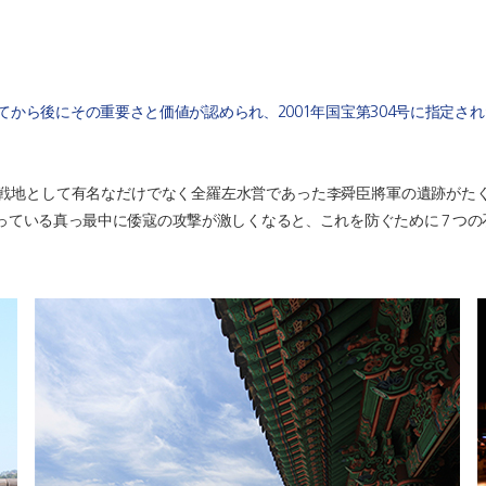
てから後にその重要さと価値が認められ、2001年国宝第304号に指定され
戦地として有名なだけでなく全羅左水営であった李舜臣將軍の遺跡がた
っている真っ最中に倭寇の攻撃が激しくなると、これを防ぐために７つの石