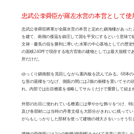
忠武公李舜臣が羅左水営の本営として使
忠武公李舜臣將軍が全羅水営の本営と定めた鎭海樓があったと
を建て、南側の倭寇を鎮圧して国を平安にするという意味で鎮
文禄・慶長の役を勝利に導いた水軍の中心基地としての歴史性と
の面積240坪で現存する地方官衛の建物としては最大規模で
所だけだ。
ゆっくり鎭南館を見回しながら案内板を読んでみる。68本
な形の退樑をつなげ、側面の間には2個の衝樑を置いてその
れ、内部では出目檐遮を省略してサルミだけで重畳して組ま
外部の出目に使われている檐遮には華やかな飾りをつけ、特
及び各部材には当時の丹青文様も大部分がきれいに残ってい
がらもしっかりした部材を使って建物の雄大さをいっそう引
建物の両側面には2つの衝樑(側面樑)をかけて非常に安定し