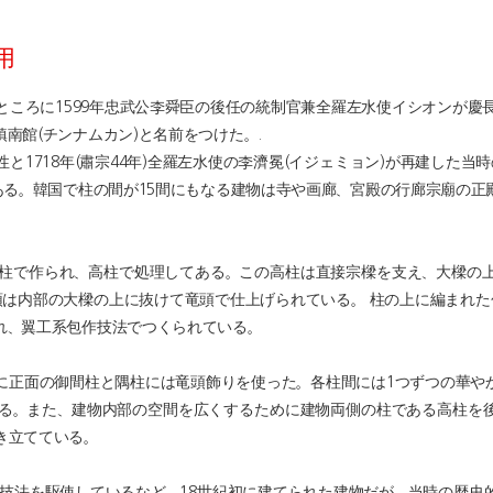
用
ころに1599年忠武公李舜臣の後任の統制官兼全羅左水使イシオンが慶
南館(チンナムカン)と名前をつけた。.
1718年(肅宗44年)全羅左水使の李濟冕(イジェミョン)が再建した当
ある。韓国で柱の間が15間にもなる建物は寺や画廊、宮殿の行廊宗廟の
の柱で作られ、高柱で処理してある。この高柱は直接宗樑を支え、大樑の
頭は内部の大樑の上に抜けて竜頭で仕上げられている。 柱の上に編まれた
れ、翼工系包作技法でつくられている。
に正面の御間柱と隅柱には竜頭飾りを使った。各柱間には1つずつの華や
る。また、建物内部の空間を広くするために建物両側の柱である高柱を
き立てている。
た技法を駆使しているなど、18世紀初に建てられた建物だが、当時の歴