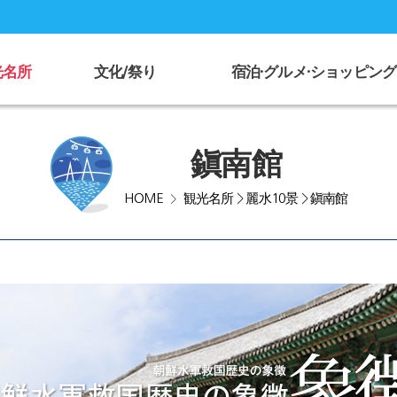
光名所
文化/祭り
宿泊·グルメ·ショッピング
鎭南館
HOME
観光名所
>
麗水10景
>
鎭南館
>