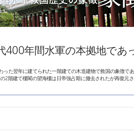
代400年間水軍の本拠地であ
終わった翌年に建てられた一階建ての木造建物で救国の象徴で
面の2階建て樓閣の望海樓は日帝強占期に撤去されたが再復元さ