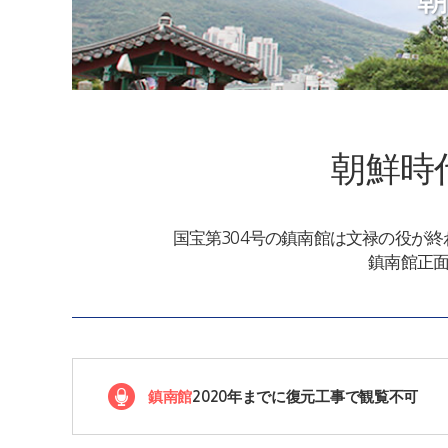
朝鮮時
国宝第304号の鎮南館は文禄の役が
鎮南館正
鎮南館
2020年までに復元工事で観覧不可