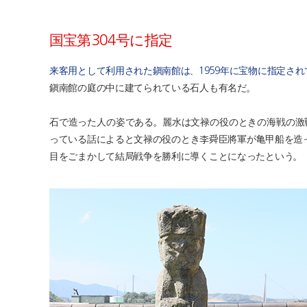
国宝第304号に指定
来客用として利用された鎭南館は、1959年に宝物に指定され
鎭南館の庭の中に建てられている石人も有名だ。
石で造った人の姿である。麗水は文禄の役のときの海戦の激
っている話によると文禄の役のとき李舜臣將軍が亀甲船を造
目をごまかして結局戦争を勝利に導くことになったという。