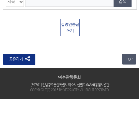
실명인증글
쓰기
공유하기
TOP
[59761] 전남광주통합특별시 여수시 신월로 648 국동임시별관
COPYRIGHT(C) 2015 BY YEOSUCITY. ALL RIGHT RESERVED.