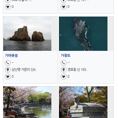
0
0
가마웃섬
가장도
--
--
삼산명 거문리 산4..
경호동 산 165 ..
0
0