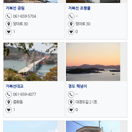
거북선 공원
거북선 조형물
061-659-5704
--
망마로 30
망마로 30
1
0
거북선대교
경도 해넘이
061-659-4077
--
종화동
대경도길 2 (경..
1
0