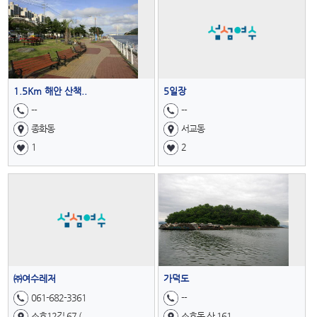
1.5Km 해안 산책..
5일장
--
--
종화동
서교동
1
2
㈜여수레저
가덕도
061-682-3361
--
소호12길 67 (..
소호동 산 161 ..