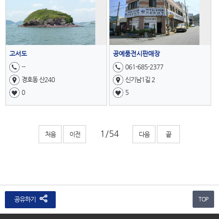
고서도
공예품전시판매장
--
061-685-2377
경호동 산240
신기남1길 2
0
5
처음
이전
다음
끝
공유하기
TOP