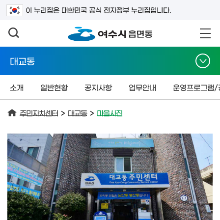
검색어를 입력하세요
이 누리집은 대한민국 공식 전자정부 누리집입니다.
대교동
소개
일반현황
공지사항
업무안내
운영프로그램/
주민자치센터
>
대교동
>
마을사진