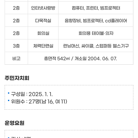
2층
인터넷사랑방
컴퓨터, 프린터, 빔프로젝터
2층
다목적실
음향장비, 빔프로젝터, cd플레이어
2층
회의실
회의용 테이블·의자
3층
체력단련실
런닝머신, 싸이클, 스텝퍼등 헬스기구
비고
총면적 542㎡ / 개소일 2004. 06. 07.
주민자치회
구성일 : 2025. 1. 1.
위원수 : 27명(남 16, 여 11)
운영요원