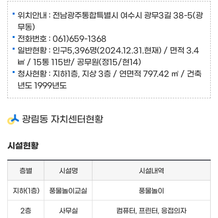
위치안내 : 전남광주통합특별시 여수시 광무3길 38-5(광
무동)
전화번호 : 061)659-1368
일반현황 : 인구5,396명(2024.12.31.현재) / 면적 3.4
㎢ / 15통 115반/ 공무원(정15/현14)
청사현황 : 지하1층, 지상 3층 / 연면적 797.42 ㎡ / 건축
년도 1999년도
광림동 자치센터현황
시설현황
층별
시설명
시설내역
지하(1층)
풍물놀이교실
풍물놀이
2층
사무실
컴퓨터, 프린터, 응접의자