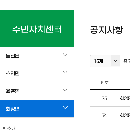
주민자치센터
공지사항
돌산읍
15개
총 
소라면
번호
율촌면
75
화양면
화양면
74
화양면
소개