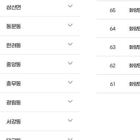
삼산면
65
화양면
동문동
64
화양면
한려동
63
화양면
중앙동
62
화양면
충무동
61
화양면
광림동
서강동