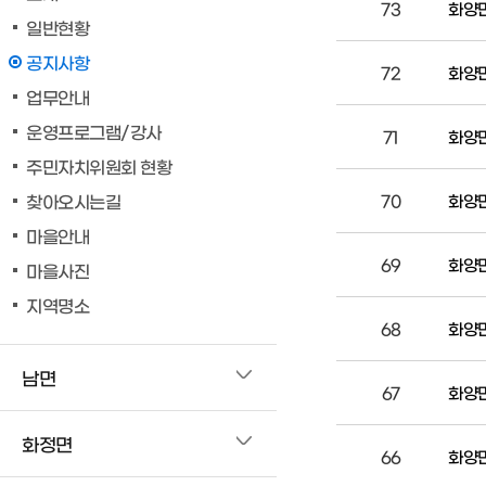
73
화양면
일반현황
공지사항
72
화양면
업무안내
운영프로그램/강사
71
화양면
주민자치위원회 현황
찾아오시는길
70
화양면
마을안내
69
화양면
마을사진
지역명소
68
화양면
남면
67
화양면
화정면
66
화양면