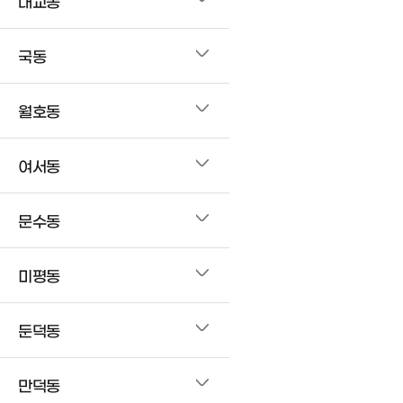
대교동
국동
월호동
여서동
문수동
미평동
둔덕동
만덕동