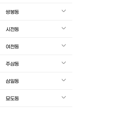
쌍봉동
시전동
여천동
주삼동
삼일동
묘도동