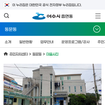
검색어를 입력하세요
이 누리집은 대한민국 공식 전자정부 누리집입니다.
동문동
소개
일반현황
업무안내
운영프로그램/강사
주민
주민자치센터
>
동문동
>
마을사진