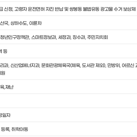
 신청, 고령자 운전면허 자진 반납 및 쌍봉동 불법유동 광고물 수거 보상제
산국, 상하수도, 이륜차
, 청년인구정책관, 스마트정보과, 세정과, 징수과, 주민자치회
역 등
과, 신산업에너지과, 문화관광체육국(체육, 도서관 제외), 민방위, 어르신
지원
육,재난
확정일자
 등록, 취학아동