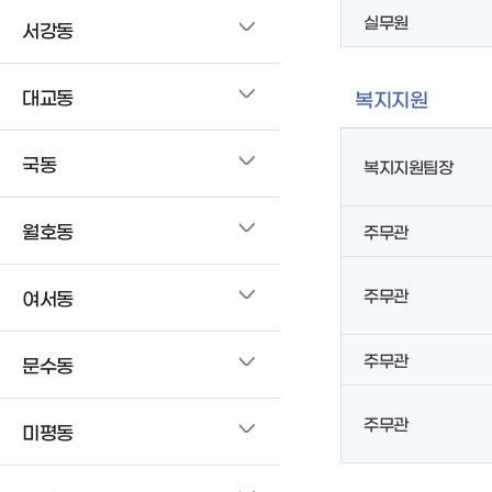
실무원
서강동
대교동
복지지원
국동
복지지원팀장
월호동
주무관
주무관
여서동
주무관
문수동
주무관
미평동