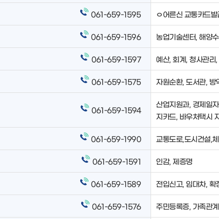
061-659-1595
ㅇ어른신 교통카드발급
061-659-1596
농업기술센터, 해양수
061-659-1597
예산, 회계, 청사관리
061-659-1575
자원순환, 도서관, 방
산업지원과, 경제일자리
061-659-1594
지카드, 바우처택시 
061-659-1990
교통도로,도시건설,체
061-659-1591
인감, 제증명
061-659-1589
전입신고, 임대차, 
061-659-1576
주민등록증, 가족관계