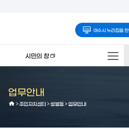
여수시 누리집을 한
시민의 창
업무안내
>
주민자치센터
>
쌍봉동
>
업무안내