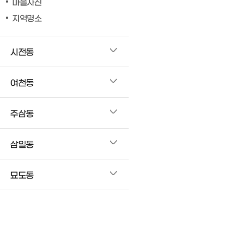
마을사진
지역명소
시전동
여천동
주삼동
삼일동
묘도동