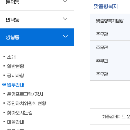
둔덕동
맞춤형복지
만덕동
맞춤형복지팀장
주무관
쌍봉동
주무관
소개
주무관
일반현황
주무관
공지사항
업무안내
운영프로그램/강사
주민자치위원회 현황
찾아오시는길
최종업데이트
2
마을안내