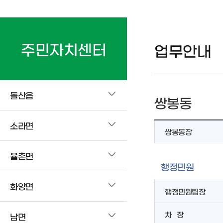
주민자치센터
업무안내
돌산읍
쌍봉동
소라면
쌍봉동장
율촌면
행정민원
화양면
행정민원팀장
차 장
남면